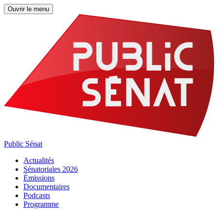
Ouvrir le menu
Public Sénat
Actualités
Sénatoriales 2026
Émissions
Documentaires
Podcasts
Programme