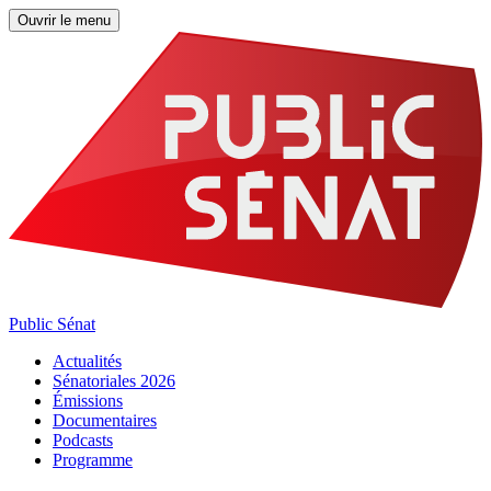
Ouvrir le menu
Public Sénat
Actualités
Sénatoriales 2026
Émissions
Documentaires
Podcasts
Programme