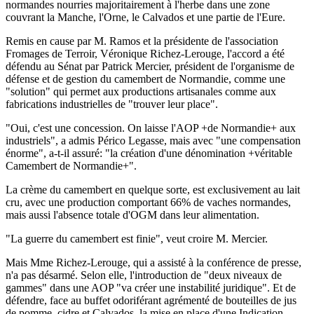
normandes nourries majoritairement à l'herbe dans une zone
couvrant la Manche, l'Orne, le Calvados et une partie de l'Eure.
Remis en cause par M. Ramos et la présidente de l'association
Fromages de Terroir, Véronique Richez-Lerouge, l'accord a été
défendu au Sénat par Patrick Mercier, président de l'organisme de
défense et de gestion du camembert de Normandie, comme une
"solution" qui permet aux productions artisanales comme aux
fabrications industrielles de "trouver leur place".
"Oui, c'est une concession. On laisse l'AOP +de Normandie+ aux
industriels", a admis Périco Legasse, mais avec "une compensation
énorme", a-t-il assuré: "la création d'une dénomination +véritable
Camembert de Normandie+".
La crème du camembert en quelque sorte, est exclusivement au lait
cru, avec une production comportant 66% de vaches normandes,
mais aussi l'absence totale d'OGM dans leur alimentation.
"La guerre du camembert est finie", veut croire M. Mercier.
Mais Mme Richez-Lerouge, qui a assisté à la conférence de presse,
n'a pas désarmé. Selon elle, l'introduction de "deux niveaux de
gammes" dans une AOP "va créer une instabilité juridique". Et de
défendre, face au buffet odoriférant agrémenté de bouteilles de jus
de pomme, cidre et Calvados, la mise en place d'une Indication