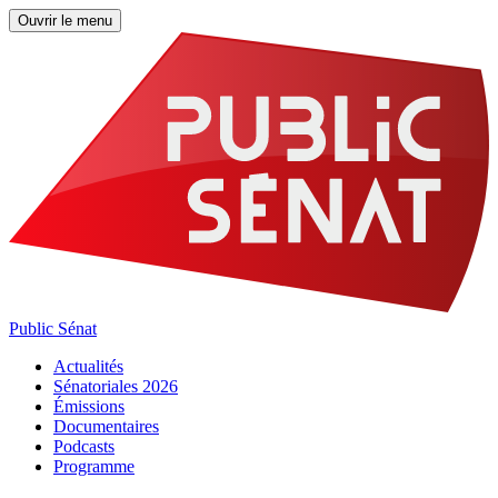
Ouvrir le menu
Public Sénat
Actualités
Sénatoriales 2026
Émissions
Documentaires
Podcasts
Programme