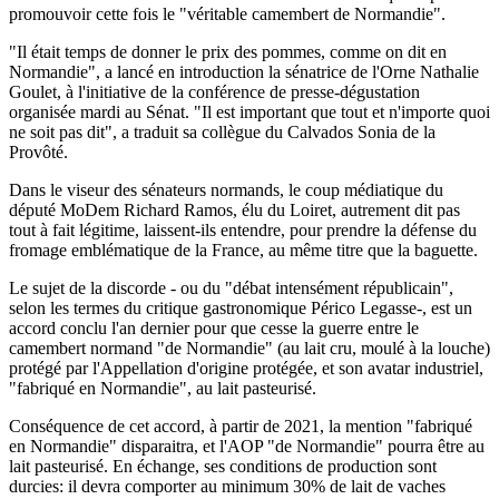
promouvoir cette fois le "véritable camembert de Normandie".
"Il était temps de donner le prix des pommes, comme on dit en
Normandie", a lancé en introduction la sénatrice de l'Orne Nathalie
Goulet, à l'initiative de la conférence de presse-dégustation
organisée mardi au Sénat. "Il est important que tout et n'importe quoi
ne soit pas dit", a traduit sa collègue du Calvados Sonia de la
Provôté.
Dans le viseur des sénateurs normands, le coup médiatique du
député MoDem Richard Ramos, élu du Loiret, autrement dit pas
tout à fait légitime, laissent-ils entendre, pour prendre la défense du
fromage emblématique de la France, au même titre que la baguette.
Le sujet de la discorde - ou du "débat intensément républicain",
selon les termes du critique gastronomique Périco Legasse-, est un
accord conclu l'an dernier pour que cesse la guerre entre le
camembert normand "de Normandie" (au lait cru, moulé à la louche)
protégé par l'Appellation d'origine protégée, et son avatar industriel,
"fabriqué en Normandie", au lait pasteurisé.
Conséquence de cet accord, à partir de 2021, la mention "fabriqué
en Normandie" disparaitra, et l'AOP "de Normandie" pourra être au
lait pasteurisé. En échange, ses conditions de production sont
durcies: il devra comporter au minimum 30% de lait de vaches