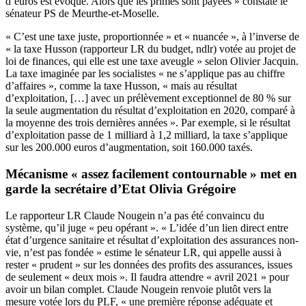
d’euros est évoqué. Alors que les primes sont payées » constate le
sénateur PS de Meurthe-et-Moselle.
« C’est une taxe juste, proportionnée » et « nuancée », à l’inverse de
« la taxe Husson (rapporteur LR du budget, ndlr) votée au projet de
loi de finances, qui elle est une taxe aveugle » selon Olivier Jacquin.
La taxe imaginée par les socialistes « ne s’applique pas au chiffre
d’affaires », comme la taxe Husson, « mais au résultat
d’exploitation, […] avec un prélèvement exceptionnel de 80 % sur
la seule augmentation du résultat d’exploitation en 2020, comparé à
la moyenne des trois dernières années ». Par exemple, si le résultat
d’exploitation passe de 1 milliard à 1,2 milliard, la taxe s’applique
sur les 200.000 euros d’augmentation, soit 160.000 taxés.
Mécanisme « assez facilement contournable » met en
garde la secrétaire d’Etat Olivia Grégoire
Le rapporteur LR Claude Nougein n’a pas été convaincu du
système, qu’il juge « peu opérant ». « L’idée d’un lien direct entre
état d’urgence sanitaire et résultat d’exploitation des assurances non-
vie, n’est pas fondée » estime le sénateur LR, qui appelle aussi à
rester « prudent » sur les données des profits des assurances, issues
de seulement « deux mois ». Il faudra attendre « avril 2021 » pour
avoir un bilan complet. Claude Nougein renvoie plutôt vers la
mesure votée lors du PLF, « une première réponse adéquate et