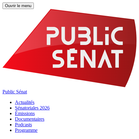
Ouvrir le menu
Public Sénat
Actualités
Sénatoriales 2026
Émissions
Documentaires
Podcasts
Programme