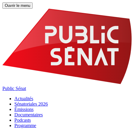
Ouvrir le menu
Public Sénat
Actualités
Sénatoriales 2026
Émissions
Documentaires
Podcasts
Programme