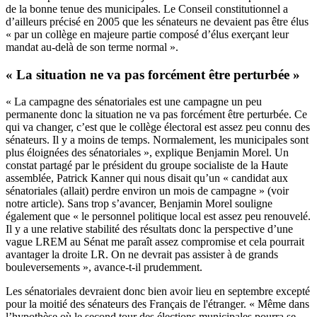
de la bonne tenue des municipales. Le
Conseil constitutionnel
a
d’ailleurs précisé en 2005 que les sénateurs ne devaient pas être élus
« par un collège en majeure partie composé d’élus exerçant leur
mandat au-delà de son terme normal ».
« L
a situation ne va pas forcément être perturbée »
« La campagne des sénatoriales est une campagne un peu
permanente donc la situation ne va pas forcément être perturbée. Ce
qui va changer, c’est que le collège électoral est assez peu connu des
sénateurs. Il y a moins de temps. Normalement, les municipales sont
plus éloignées des sénatoriales », explique Benjamin Morel. Un
constat partagé par le président du groupe socialiste de la Haute
assemblée, Patrick Kanner qui nous disait qu’un « candidat aux
sénatoriales (allait) perdre environ un mois de campagne »
(voir
notre article)
. Sans trop s’avancer, Benjamin Morel souligne
également que « le personnel politique local est assez peu renouvelé.
Il y a une relative stabilité des résultats donc la perspective d’une
vague LREM au Sénat me paraît assez compromise et cela pourrait
avantager la droite LR. On ne devrait pas assister à de grands
bouleversements », avance-t-il prudemment.
Les sénatoriales devraient donc bien avoir lieu en septembre excepté
pour la moitié des sénateurs des Français de l'étranger. « Même dans
l’hypothèse où le second tour des élections municipales pourra se