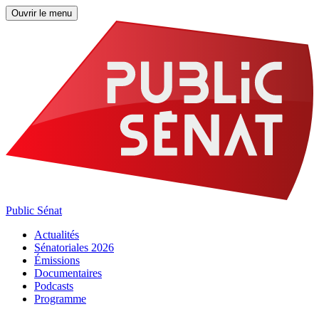
Ouvrir le menu
Public Sénat
Actualités
Sénatoriales 2026
Émissions
Documentaires
Podcasts
Programme