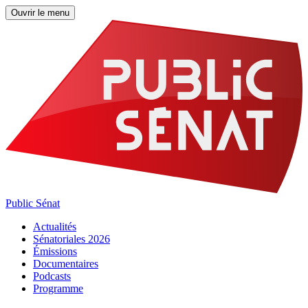
Ouvrir le menu
Public Sénat
Actualités
Sénatoriales 2026
Émissions
Documentaires
Podcasts
Programme