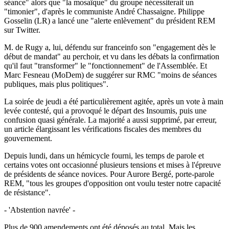
séance" alors que "la mosaïque" du groupe nécessiterait un
"timonier", d'après le communiste André Chassaigne. Philippe
Gosselin (LR) a lancé une "alerte enlèvement" du président REM
sur Twitter.
M. de Rugy a, lui, défendu sur franceinfo son "engagement dès le
début de mandat" au perchoir, et vu dans les débats la confirmation
qu'il faut "transformer" le "fonctionnement" de l'Assemblée. Et
Marc Fesneau (MoDem) de suggérer sur RMC "moins de séances
publiques, mais plus politiques".
La soirée de jeudi a été particulièrement agitée, après un vote à main
levée contesté, qui a provoqué le départ des Insoumis, puis une
confusion quasi générale. La majorité a aussi supprimé, par erreur,
un article élargissant les vérifications fiscales des membres du
gouvernement.
Depuis lundi, dans un hémicycle fourni, les temps de parole et
certains votes ont occasionné plusieurs tensions et mises à l'épreuve
de présidents de séance novices. Pour Aurore Bergé, porte-parole
REM, "tous les groupes d'opposition ont voulu tester notre capacité
de résistance".
- 'Abstention navrée' -
Plus de 900 amendements ont été déposés au total. Mais les