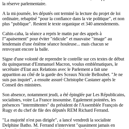
la réserve parlementaire.
A la mi-journée, les députés ont terminé la lecture du projet de loi
ordinaire, rebaptisé "pour la confiance dans la vie politique", et non
plus "publique". Restent le texte organique et 340 amendements.
Cahin-caha, la séance a repris le matin par des appels à
l'"apaisement" pour éviter "ridicule" et mauvaise "image" au
lendemain d'une énième séance houleuse... mais chacun se
renvoyant encore la balle.
Signe d'une volonté de reprendre le contrôle sur ces textes de début
du quinquennat d'Emmanuel Macron, voulus emblématiques, le
secrétaire d'Etat aux Relations avec le Parlement a fait une
apparition au côté de la garde des Sceaux Nicole Belloubet. "Je ne
suis pas inquiet", a ensuite assuré Christophe Castaner après le
Conseil des ministres.
Son absence, notamment jeudi, a été épinglée par Les Républicains,
socialistes, voire La France insoumise. Egalement pointées, les
présences "intermittentes" du président de l'Assemblée François de
Rugy et du chef de file des députés REM Richard Ferrand.
"La majorité n'est pas dirigée", a lancé vendredi la socialiste
Delphine Batho. M. Ferrand n'intervient "quasiment jamais en