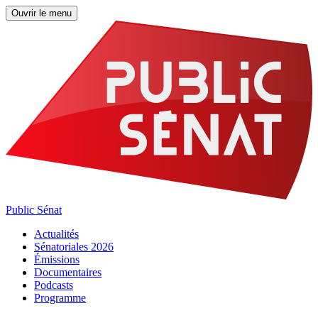
Ouvrir le menu
Public Sénat
Actualités
Sénatoriales 2026
Émissions
Documentaires
Podcasts
Programme