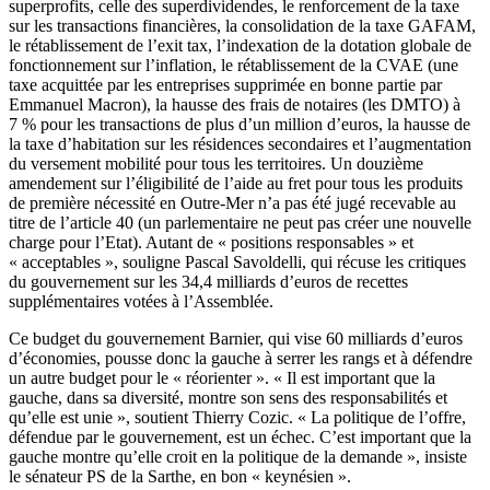
superprofits, celle des superdividendes, le renforcement de la taxe
sur les transactions financières, la consolidation de la taxe GAFAM,
le rétablissement de l’exit tax, l’indexation de la dotation globale de
fonctionnement sur l’inflation, le rétablissement de la CVAE (une
taxe acquittée par les entreprises supprimée en bonne partie par
Emmanuel Macron), la hausse des frais de notaires (les DMTO) à
7 % pour les transactions de plus d’un million d’euros, la hausse de
la taxe d’habitation sur les résidences secondaires et l’augmentation
du versement mobilité pour tous les territoires. Un douzième
amendement sur l’éligibilité de l’aide au fret pour tous les produits
de première nécessité en Outre-Mer n’a pas été jugé recevable au
titre de l’article 40 (un parlementaire ne peut pas créer une nouvelle
charge pour l’Etat). Autant de « positions responsables » et
« acceptables », souligne Pascal Savoldelli, qui récuse les critiques
du gouvernement sur les 34,4 milliards d’euros de recettes
supplémentaires votées à l’Assemblée.
Ce budget du gouvernement Barnier, qui vise 60 milliards d’euros
d’économies, pousse donc la gauche à serrer les rangs et à défendre
un autre budget pour le « réorienter ». « Il est important que la
gauche, dans sa diversité, montre son sens des responsabilités et
qu’elle est unie », soutient Thierry Cozic. « La politique de l’offre,
défendue par le gouvernement, est un échec. C’est important que la
gauche montre qu’elle croit en la politique de la demande », insiste
le sénateur PS de la Sarthe, en bon « keynésien ».