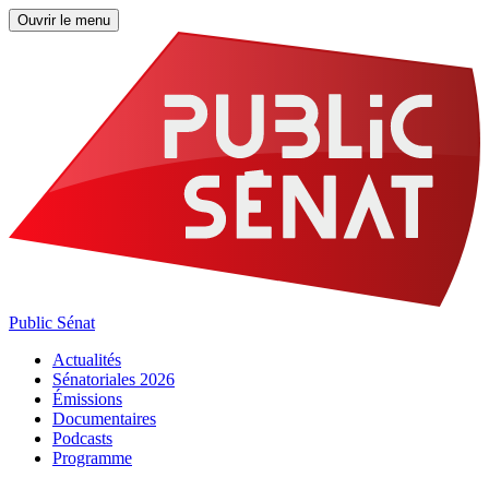
Ouvrir le menu
Public Sénat
Actualités
Sénatoriales 2026
Émissions
Documentaires
Podcasts
Programme