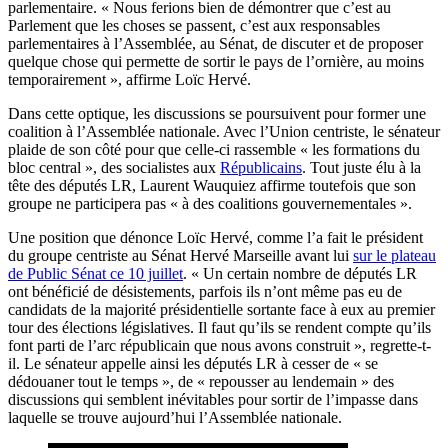
parlementaire. « Nous ferions bien de démontrer que c’est au
Parlement que les choses se passent, c’est aux responsables
parlementaires à l’Assemblée, au Sénat, de discuter et de proposer
quelque chose qui permette de sortir le pays de l’ornière, au moins
temporairement », affirme Loïc Hervé.
Dans cette optique, les discussions se poursuivent pour former une
coalition à l’Assemblée nationale. Avec l’Union centriste, le sénateur
plaide de son côté pour que celle-ci rassemble « les formations du
bloc central », des socialistes aux
Républicains
. Tout juste élu à la
tête des députés LR, Laurent Wauquiez affirme toutefois que son
groupe ne participera pas « à des coalitions gouvernementales ».
Une position que dénonce Loïc Hervé, comme l’a fait le président
du groupe centriste au Sénat Hervé Marseille avant lui
sur le plateau
de Public Sénat ce 10 juillet
. « Un certain nombre de députés LR
ont bénéficié de désistements, parfois ils n’ont même pas eu de
candidats de la majorité présidentielle sortante face à eux au premier
tour des élections législatives. Il faut qu’ils se rendent compte qu’ils
font parti de l’arc républicain que nous avons construit », regrette-t-
il. Le sénateur appelle ainsi les députés LR à cesser de « se
dédouaner tout le temps », de « repousser au lendemain » des
discussions qui semblent inévitables pour sortir de l’impasse dans
laquelle se trouve aujourd’hui l’Assemblée nationale.