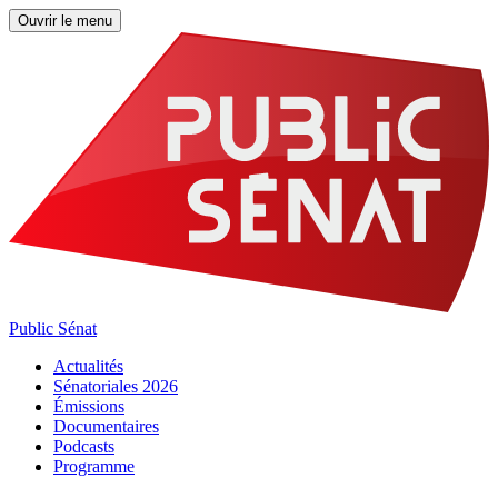
Ouvrir le menu
Public Sénat
Actualités
Sénatoriales 2026
Émissions
Documentaires
Podcasts
Programme