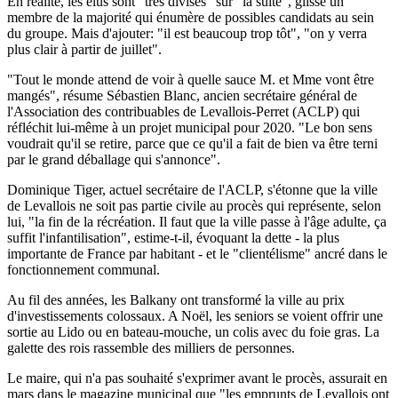
En réalité, les élus sont "très divisés" sur "la suite", glisse un
membre de la majorité qui énumère de possibles candidats au sein
du groupe. Mais d'ajouter: "il est beaucoup trop tôt", "on y verra
plus clair à partir de juillet".
"Tout le monde attend de voir à quelle sauce M. et Mme vont être
mangés", résume Sébastien Blanc, ancien secrétaire général de
l'Association des contribuables de Levallois-Perret (ACLP) qui
réfléchit lui-même à un projet municipal pour 2020. "Le bon sens
voudrait qu'il se retire, parce que ce qu'il a fait de bien va être terni
par le grand déballage qui s'annonce".
Dominique Tiger, actuel secrétaire de l'ACLP, s'étonne que la ville
de Levallois ne soit pas partie civile au procès qui représente, selon
lui, "la fin de la récréation. Il faut que la ville passe à l'âge adulte, ça
suffit l'infantilisation", estime-t-il, évoquant la dette - la plus
importante de France par habitant - et le "clientélisme" ancré dans le
fonctionnement communal.
Au fil des années, les Balkany ont transformé la ville au prix
d'investissements colossaux. A Noël, les seniors se voient offrir une
sortie au Lido ou en bateau-mouche, un colis avec du foie gras. La
galette des rois rassemble des milliers de personnes.
Le maire, qui n'a pas souhaité s'exprimer avant le procès, assurait en
mars dans le magazine municipal que "les emprunts de Levallois ont