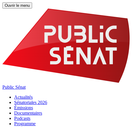
Ouvrir le menu
Public Sénat
Actualités
Sénatoriales 2026
Émissions
Documentaires
Podcasts
Programme