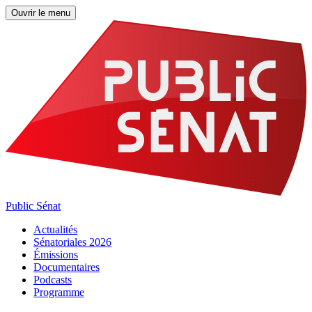
Ouvrir le menu
Public Sénat
Actualités
Sénatoriales 2026
Émissions
Documentaires
Podcasts
Programme