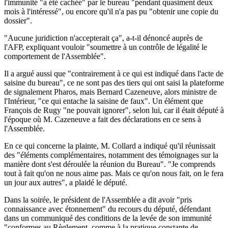
l'immunité "a été cachée" par le bureau "pendant quasiment deux
mois à l'intéressé", ou encore qu'il n'a pas pu "obtenir une copie du
dossier".
"Aucune juridiction n'accepterait ça", a-t-il dénoncé auprès de
l'AFP, expliquant vouloir "soumettre à un contrôle de légalité le
comportement de l'Assemblée".
Il a argué aussi que "contrairement à ce qui est indiqué dans l'acte de
saisine du bureau", ce ne sont pas des tiers qui ont saisi la plateforme
de signalement Pharos, mais Bernard Cazeneuve, alors ministre de
l'Intérieur, "ce qui entache la saisine de faux". Un élément que
François de Rugy "ne pouvait ignorer", selon lui, car il était député à
l'époque où M. Cazeneuve a fait des déclarations en ce sens à
l'Assemblée.
En ce qui concerne la plainte, M. Collard a indiqué qu'il réunissait
des "éléments complémentaires, notamment des témoignages sur la
manière dont s'est déroulée la réunion du Bureau". "Je comprends
tout à fait qu'on ne nous aime pas. Mais ce qu'on nous fait, on le fera
un jour aux autres", a plaidé le député.
Dans la soirée, le président de l'Assemblée a dit avoir "pris
connaissance avec étonnement" du recours du député, défendant
dans un communiqué des conditions de la levée de son immunité
"conformes au Règlement, comme à la pratique constante de