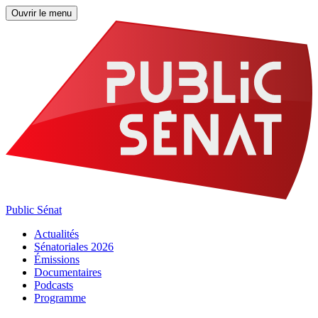
Ouvrir le menu
Public Sénat
Actualités
Sénatoriales 2026
Émissions
Documentaires
Podcasts
Programme