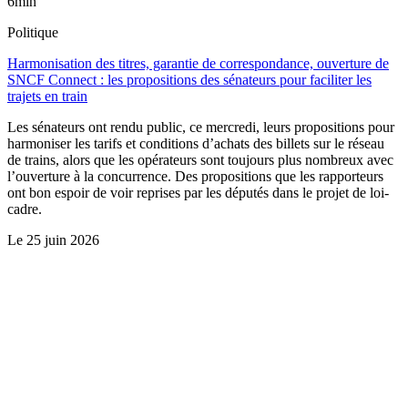
6min
Politique
Harmonisation des titres, garantie de correspondance, ouverture de
SNCF Connect : les propositions des sénateurs pour faciliter les
trajets en train
Les sénateurs ont rendu public, ce mercredi, leurs propositions pour
harmoniser les tarifs et conditions d’achats des billets sur le réseau
de trains, alors que les opérateurs sont toujours plus nombreux avec
l’ouverture à la concurrence. Des propositions que les rapporteurs
ont bon espoir de voir reprises par les députés dans le projet de loi-
cadre.
Le
25 juin 2026