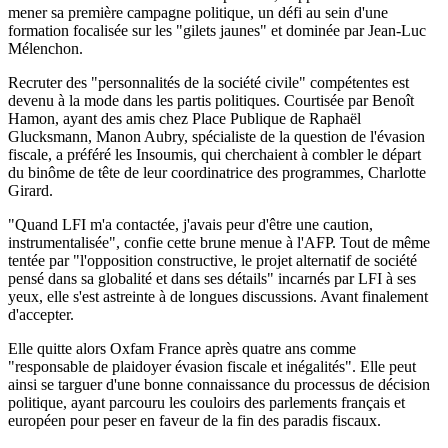
mener sa première campagne politique, un défi au sein d'une
formation focalisée sur les "gilets jaunes" et dominée par Jean-Luc
Mélenchon.
Recruter des "personnalités de la société civile" compétentes est
devenu à la mode dans les partis politiques. Courtisée par Benoît
Hamon, ayant des amis chez Place Publique de Raphaël
Glucksmann, Manon Aubry, spécialiste de la question de l'évasion
fiscale, a préféré les Insoumis, qui cherchaient à combler le départ
du binôme de tête de leur coordinatrice des programmes, Charlotte
Girard.
"Quand LFI m'a contactée, j'avais peur d'être une caution,
instrumentalisée", confie cette brune menue à l'AFP. Tout de même
tentée par "l'opposition constructive, le projet alternatif de société
pensé dans sa globalité et dans ses détails" incarnés par LFI à ses
yeux, elle s'est astreinte à de longues discussions. Avant finalement
d'accepter.
Elle quitte alors Oxfam France après quatre ans comme
"responsable de plaidoyer évasion fiscale et inégalités". Elle peut
ainsi se targuer d'une bonne connaissance du processus de décision
politique, ayant parcouru les couloirs des parlements français et
européen pour peser en faveur de la fin des paradis fiscaux.