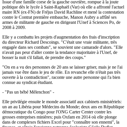
Issue d'une famille corse de la gauche ouvrière, rompue à la joute
politique dès le lycée à Saint-Raphaël (Var) où elle a affronté l'actuel
maire RN (ex-FN) de Fréjus David Rachline et mené la contestation
contre le Contrat première embauche, Manon Aubry a affûté ses
armes de militante de gauche en dirigeant l'Unef à Sciences Po, de
2008 à 2009.
Elle y a combattu les projets d'augmentation des frais d'inscription
du directeur Richard Descoings. "C'était une vraie militante, très
engagée dans ses combats", se souvient une camarade d'alors. "Elle
n'avait pas peur d'aller contre la tendance majoritaire à l'Unef, de
bosser la nuit s'il fallait, de prendre des coups."
"On en a vu des personnes de 20 ans se laisser griser, mais je ne l'ai
jamais vue être dans le jeu de rôle. En revanche elle n'était pas très
ouverte à la contradiction", raconte une autre personne qui l'a bien
connue au syndicat étudiant.
- "Pas un bébé Mélenchon" -
Elle privilégie ensuite le monde associatif aux cabinets ministériels:
un an au Libéria pour Médecins du Monde; deux ans en République
démocratique du Congo pour l'ONG Carter Center contre les
grosses entreprises minières; puis Oxfam en 2014 où elle plonge
dans de complexes fichiers Excel pour "connaître son ennemi", la