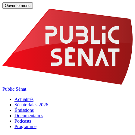
Ouvrir le menu
Public Sénat
Actualités
Sénatoriales 2026
Émissions
Documentaires
Podcasts
Programme