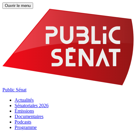
Ouvrir le menu
Public Sénat
Actualités
Sénatoriales 2026
Émissions
Documentaires
Podcasts
Programme