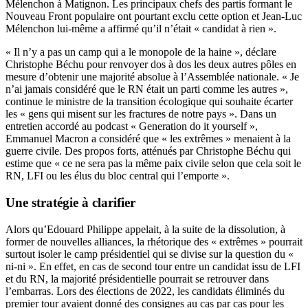
Mélenchon à Matignon. Les principaux chefs des partis formant le
Nouveau Front populaire ont pourtant exclu cette option et Jean-Luc
Mélenchon lui-même a affirmé qu’il n’était « candidat à rien ».
« Il n’y a pas un camp qui a le monopole de la haine », déclare
Christophe Béchu pour renvoyer dos à dos les deux autres pôles en
mesure d’obtenir une majorité absolue à l’Assemblée nationale. « Je
n’ai jamais considéré que le RN était un parti comme les autres »,
continue le ministre de la transition écologique qui souhaite écarter
les « gens qui misent sur les fractures de notre pays ». Dans un
entretien accordé au podcast « Generation do it yourself »,
Emmanuel Macron a considéré que « les extrêmes » menaient à la
guerre civile. Des propos forts, atténués par Christophe Béchu qui
estime que « ce ne sera pas la même paix civile selon que cela soit le
RN, LFI ou les élus du bloc central qui l’emporte ».
Une stratégie à clarifier
Alors qu’Edouard Philippe appelait, à la suite de la dissolution, à
former de nouvelles alliances, la rhétorique des « extrêmes » pourrait
surtout isoler le camp présidentiel qui se divise sur la question du «
ni-ni ». En effet, en cas de second tour entre un candidat issu de LFI
et du RN, la majorité présidentielle pourrait se retrouver dans
l’embarras. Lors des élections de 2022, les candidats éliminés du
premier tour avaient donné des consignes au cas par cas pour les