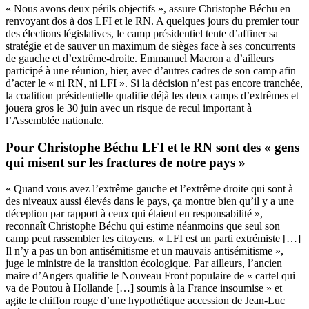
« Nous avons deux périls objectifs », assure Christophe Béchu en
renvoyant dos à dos LFI et le RN. A quelques jours du premier tour
des élections législatives, le camp présidentiel tente d’affiner sa
stratégie et de sauver un maximum de sièges face à ses concurrents
de gauche et d’extrême-droite. Emmanuel Macron a d’ailleurs
participé à une réunion, hier, avec d’autres cadres de son camp afin
d’acter le « ni RN, ni LFI ». Si la décision n’est pas encore tranchée,
la coalition présidentielle qualifie déjà les deux camps d’extrêmes et
jouera gros le 30 juin avec un risque de recul important à
l’Assemblée nationale.
Pour Christophe Béchu LFI et le RN sont des « gens
qui misent sur les fractures de notre pays »
« Quand vous avez l’extrême gauche et l’extrême droite qui sont à
des niveaux aussi élevés dans le pays, ça montre bien qu’il y a une
déception par rapport à ceux qui étaient en responsabilité »,
reconnaît Christophe Béchu qui estime néanmoins que seul son
camp peut rassembler les citoyens. « LFI est un parti extrémiste […]
Il n’y a pas un bon antisémitisme et un mauvais antisémitisme »,
juge le ministre de la transition écologique. Par ailleurs, l’ancien
maire d’Angers qualifie le Nouveau Front populaire de « cartel qui
va de Poutou à Hollande […] soumis à la France insoumise » et
agite le chiffon rouge d’une hypothétique accession de Jean-Luc