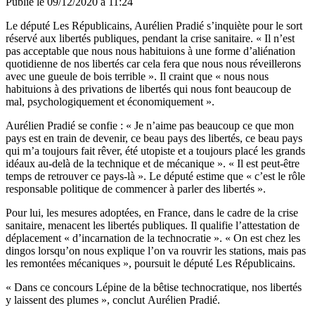
Publié le
09/12/2020 à 11:24
Le député Les Républicains, Aurélien Pradié s’inquiète pour le sort
réservé aux libertés publiques, pendant la crise sanitaire. « Il n’est
pas acceptable que nous nous habituions à une forme d’aliénation
quotidienne de nos libertés car cela fera que nous nous réveillerons
avec une gueule de bois terrible ». Il craint que « nous nous
habituions à des privations de libertés qui nous font beaucoup de
mal, psychologiquement et économiquement ».
Aurélien Pradié se confie : « Je n’aime pas beaucoup ce que mon
pays est en train de devenir, ce beau pays des libertés, ce beau pays
qui m’a toujours fait rêver, été utopiste et a toujours placé les grands
idéaux au-delà de la technique et de mécanique ». « Il est peut-être
temps de retrouver ce pays-là ».
Le député estime que « c’est le rôle
responsable politique de commencer à parler des libertés ».
Pour lui, les mesures adoptées, en France, dans le cadre de la crise
sanitaire, menacent les libertés publiques. Il qualifie l’attestation de
déplacement « d’incarnation de la technocratie ». « On est chez les
dingos lorsqu’on nous explique l’on va rouvrir les stations, mais pas
les remontées mécaniques », poursuit le député Les Républicains.
« Dans ce concours Lépine de la bêtise technocratique, nos libertés
y laissent des plumes », conclut Aurélien Pradié.