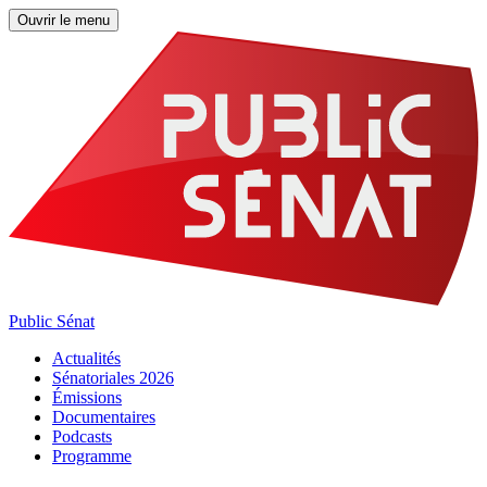
Ouvrir le menu
Public Sénat
Actualités
Sénatoriales 2026
Émissions
Documentaires
Podcasts
Programme