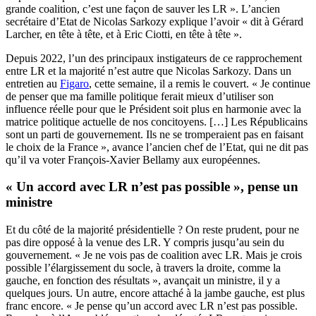
grande coalition, c’est une façon de sauver les LR ». L’ancien
secrétaire d’Etat de Nicolas Sarkozy explique l’avoir « dit à Gérard
Larcher, en tête à tête, et à Eric Ciotti, en tête à tête ».
Depuis 2022, l’un des principaux instigateurs de ce rapprochement
entre LR et la majorité n’est autre que Nicolas Sarkozy. Dans un
entretien au
Figaro
, cette semaine, il a remis le couvert. « Je continue
de penser que ma famille politique ferait mieux d’utiliser son
influence réelle pour que le Président soit plus en harmonie avec la
matrice politique actuelle de nos concitoyens. […] Les Républicains
sont un parti de gouvernement. Ils ne se tromperaient pas en faisant
le choix de la France », avance l’ancien chef de l’Etat, qui ne dit pas
qu’il va voter François-Xavier Bellamy aux européennes.
« Un accord avec LR n’est pas possible », pense un
ministre
Et du côté de la majorité présidentielle ? On reste prudent, pour ne
pas dire opposé à la venue des LR. Y compris jusqu’au sein du
gouvernement. « Je ne vois pas de coalition avec LR. Mais je crois
possible l’élargissement du socle, à travers la droite, comme la
gauche, en fonction des résultats », avançait un ministre, il y a
quelques jours. Un autre, encore attaché à la jambe gauche, est plus
franc encore. « Je pense qu’un accord avec LR n’est pas possible.