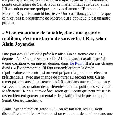
pointe cette figure du Sénat. Pour se marier, il faut être deux, et les
LR attendent encore quelques preuves d’amour d’Emmanuel
Macron. Roger Karoutchi insiste : « Une coalition, ça veut dire que
ce n’est pas le programme de Macron qui s’applique, c’est un autre
projet ».
« Si on est autour de la table, dans une grande
coalition, c’est une façon de sauver les LR », selon
Alain Joyandet
Une part des LR est déjà prête à y aller. On en trouve chez les
députés. Au Sénat, le sénateur LR Alain Joyandet avait appelé à
« une coalition », en janvier dernier, dans
Le Point
. Il n’a pas changé
d’avis. « Evidemment qu’il faut rassembler toute la droite
républicaine et le centre, si on veut préparer la prochaine élection
présidentielle, avec une chance de figurer au second tour. Ça ne
remet pas en cause l’existence des LR, car dans une coalition, on y
va avec une association des différentes familles politiques », avance
le sénateur LR de Haute-Saône, selon qui « celui qui peut réussir le
rassemblement gouvernemental et législatif, c’est le président du
Sénat, Gérard Larcher ».
Alain Joyandet met en garde : « Si on ne fait rien, les LR vont
disparaître à petit feu. Alors que si on est autour de la table, dans une