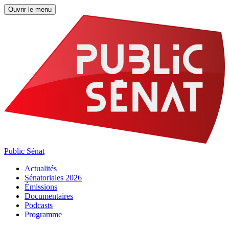
Ouvrir le menu
Public Sénat
Actualités
Sénatoriales 2026
Émissions
Documentaires
Podcasts
Programme