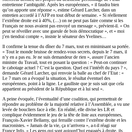
entretienne l’ambiguïté. Après les européennes, « il faudra bien
qu’on apporte une réponse », estime Gérard Larcher, dans un
entretien accordé à l’AFP en tout début de semaine. « Si réellement
l’extrême droite est à 40%, (…) on ne peut pas faire comme si les
Français ne nous avaient pas envoyé un message », prévient-il. « On
peut se réveiller avec une gueule de bois démocratique », et « moi
j’en tiendrai compte », insiste le sénateur des Yvelines…
Il confirme la tenue du dîner du 7 mars, tout en minimisant sa portée.
« Tout le monde bruisse de rendez-vous secrets, depuis le 7 mars, il
n’y en a pas eu. Je ne suis demandeur de rien », assure l’ancien
ministre du Travail, tout en posant la question : « Peut-on continuer
le cabotage actuel ? C’est la question. Quel est l’intérêt du pays ? »,
demande Gérard Larcher, qui renvoie la balle au chef de l’Etat : «
Le 7 mars on a évoqué la situation, le résultat éventuel des
européennes, point à la ligne. Le gaulliste que je suis sait que cela
appartient au président de la République et à lui seul ».
A peine évoquée, l’éventualité d’une coalition, qui permettrait de
répondre au problème de la majorité relative à l’Assemblée, a vu une
levée de boucliers face à elle. En réalité, elle divise les LR et
complique évidemment le jeu de la tête de liste aux européennes,
François-Xavier Bellamy, qui ferraille contre l’extrême droite et les
macronistes. « Jamais de la vie, ça n’arrivera », a-t-il réagi sur
France Info. « Les gens qui sont aujourd’hui engagés à droite, ils