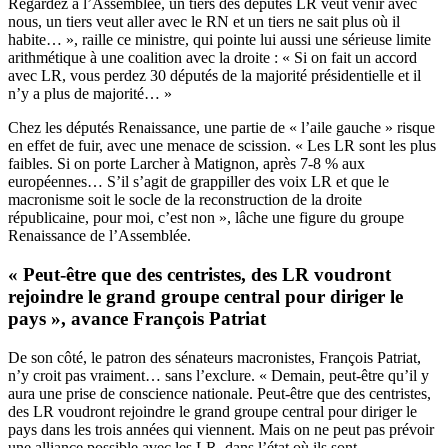
Regardez à l’Assemblée, un tiers des députés LR veut venir avec
nous, un tiers veut aller avec le RN et un tiers ne sait plus où il
habite… », raille ce ministre, qui pointe lui aussi une sérieuse limite
arithmétique à une coalition avec la droite : « Si on fait un accord
avec LR, vous perdez 30 députés de la majorité présidentielle et il
n’y a plus de majorité… »
Chez les députés Renaissance, une partie de « l’aile gauche » risque
en effet de fuir, avec une menace de scission. « Les LR sont les plus
faibles. Si on porte Larcher à Matignon, après 7-8 % aux
européennes… S’il s’agit de grappiller des voix LR et que le
macronisme soit le socle de la reconstruction de la droite
républicaine, pour moi, c’est non », lâche une figure du groupe
Renaissance de l’Assemblée.
« Peut-être que des centristes, des LR voudront
rejoindre le grand groupe central pour diriger le
pays », avance François Patriat
De son côté, le patron des sénateurs macronistes, François Patriat,
n’y croit pas vraiment… sans l’exclure. « Demain, peut-être qu’il y
aura une prise de conscience nationale. Peut-être que des centristes,
des LR voudront rejoindre le grand groupe central pour diriger le
pays dans les trois années qui viennent. Mais on ne peut pas prévoir
une alliance possible avec les LR, dans l’état où ils sont