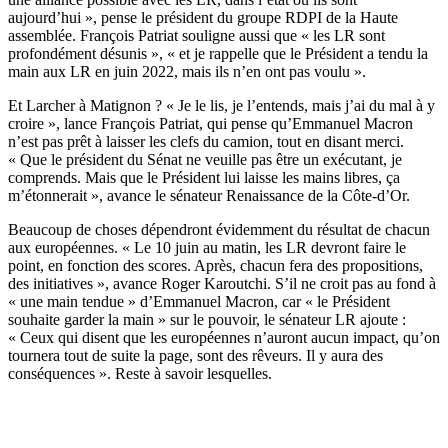
aujourd’hui », pense le président du groupe RDPI de la Haute
assemblée. François Patriat souligne aussi que « les LR sont
profondément désunis », « et je rappelle que le Président a tendu la
main aux LR en juin 2022, mais ils n’en ont pas voulu ».
Et Larcher à Matignon ? « Je le lis, je l’entends, mais j’ai du mal à y
croire », lance François Patriat, qui pense qu’Emmanuel Macron
n’est pas prêt à laisser les clefs du camion, tout en disant merci.
« Que le président du Sénat ne veuille pas être un exécutant, je
comprends. Mais que le Président lui laisse les mains libres, ça
m’étonnerait », avance le sénateur Renaissance de la Côte-d’Or.
Beaucoup de choses dépendront évidemment du résultat de chacun
aux européennes. « Le 10 juin au matin, les LR devront faire le
point, en fonction des scores. Après, chacun fera des propositions,
des initiatives », avance Roger Karoutchi. S’il ne croit pas au fond à
« une main tendue » d’Emmanuel Macron, car « le Président
souhaite garder la main » sur le pouvoir, le sénateur LR ajoute :
« Ceux qui disent que les européennes n’auront aucun impact, qu’on
tournera tout de suite la page, sont des rêveurs. Il y aura des
conséquences ». Reste à savoir lesquelles.