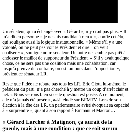
Un sénateur, qui a échangé avec « Gérard », n’y croit pas plus. « Il
m’a dit en personne « je ne suis candidat à rien » », confie cet élu,
qui souligne aussi la logique institutionnelle. « Même s’il y a une
volonté, on ne peut pas voir le Président et dire « on veut
coaliser » », souligne notre sénateur. Un autre ne semble pas prêt à
endosser le maillot de supporteur du Président. « S’il y avait quelque
chose, ce ne sera pas une coalition mais une cohabitation, car
jusqu’à preuve du contraire, on est toujours dans l’opposition »,
prévient ce sénateur LR.
Reste que l’idée ne rebute pas tous les LR. Eric Ciotti lui-même, le
président du parti, n’a pas cherché à y mettre un coup d’arrêt clair et
net. « Nous verrons bien si cette question est posée. A ce moment,
elle n’a jamais été posée », a-t-il éludé sur BFMTV. Lors de son
élection à la tête des LR, un parlementaire avisé évoquait sa capacité
à « surprendre », quant à son rapport à Emmanuel Macron…
« Gérard Larcher à Matignon, ça aurait de la
gueule, mais à une condition : que ce soit sur un