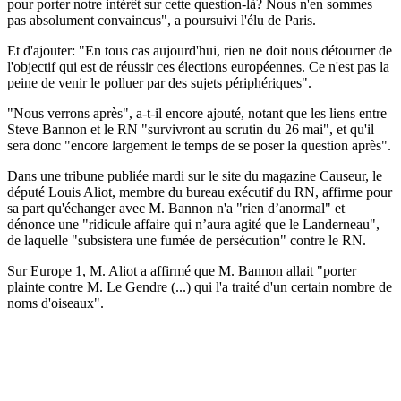
pour porter notre intérêt sur cette question-là? Nous n'en sommes
pas absolument convaincus", a poursuivi l'élu de Paris.
Et d'ajouter: "En tous cas aujourd'hui, rien ne doit nous détourner de
l'objectif qui est de réussir ces élections européennes. Ce n'est pas la
peine de venir le polluer par des sujets périphériques".
"Nous verrons après", a-t-il encore ajouté, notant que les liens entre
Steve Bannon et le RN "survivront au scrutin du 26 mai", et qu'il
sera donc "encore largement le temps de se poser la question après".
Dans une tribune publiée mardi sur le site du magazine Causeur, le
député Louis Aliot, membre du bureau exécutif du RN, affirme pour
sa part qu'échanger avec M. Bannon n'a "rien d’anormal" et
dénonce une "ridicule affaire qui n’aura agité que le Landerneau",
de laquelle "subsistera une fumée de persécution" contre le RN.
Sur Europe 1, M. Aliot a affirmé que M. Bannon allait "porter
plainte contre M. Le Gendre (...) qui l'a traité d'un certain nombre de
noms d'oiseaux".