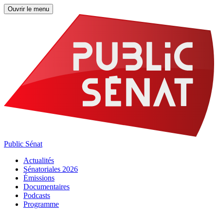
Ouvrir le menu
Public Sénat
Actualités
Sénatoriales 2026
Émissions
Documentaires
Podcasts
Programme