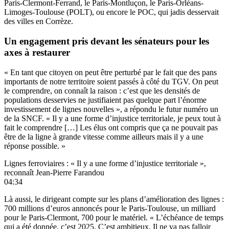
Paris-Clermont-Ferrand, le Paris-Montluçon, le Paris-Orléans-
Limoges-Toulouse (POLT), ou encore le POC, qui jadis desservait
des villes en Corrèze.
Un engagement pris devant les sénateurs pour les
axes à restaurer
« En tant que citoyen on peut être perturbé par le fait que des pans
importants de notre territoire soient passés à côté du TGV. On peut
le comprendre, on connaît la raison : c’est que les densités de
populations desservies ne justifiaient pas quelque part l’énorme
investissement de lignes nouvelles », a répondu le futur numéro un
de la SNCF. « Il y a une forme d’injustice territoriale, je peux tout à
fait le comprendre […] Les élus ont compris que ça ne pouvait pas
être de la ligne à grande vitesse comme ailleurs mais il y a une
réponse possible. »
Lignes ferroviaires : « Il y a une forme d’injustice territoriale »,
reconnaît Jean-Pierre Farandou
04:34
Là aussi, le dirigeant compte sur les plans d’amélioration des lignes :
700 millions d’euros annoncés pour le Paris-Toulouse, un milliard
pour le Paris-Clermont, 700 pour le matériel. « L’échéance de temps
qui a été donnée, c’est 2025. C’est ambitieux. Il ne va pas falloir