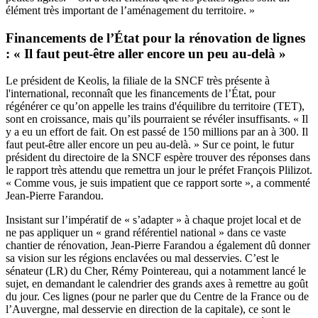
élément très important de l’aménagement du territoire. »
Financements de l’État pour la rénovation de lignes
: « Il faut peut-être aller encore un peu au-delà »
Le président de Keolis, la filiale de la SNCF très présente à
l'international, reconnaît que les financements de l’État, pour
régénérer ce qu’on appelle les trains d'équilibre du territoire (TET),
sont en croissance, mais qu’ils pourraient se révéler insuffisants. « Il
y a eu un effort de fait. On est passé de 150 millions par an à 300. Il
faut peut-être aller encore un peu au-delà. » Sur ce point, le futur
président du directoire de la SNCF espère trouver des réponses dans
le rapport très attendu que remettra un jour le préfet François Plilizot.
« Comme vous, je suis impatient que ce rapport sorte », a commenté
Jean-Pierre Farandou.
Insistant sur l’impératif de « s’adapter » à chaque projet local et de
ne pas appliquer un « grand référentiel national » dans ce vaste
chantier de rénovation, Jean-Pierre Farandou a également dû donner
sa vision sur les régions enclavées ou mal desservies. C’est le
sénateur (LR) du Cher, Rémy Pointereau, qui a notamment lancé le
sujet, en demandant le calendrier des grands axes à remettre au goût
du jour. Ces lignes (pour ne parler que du Centre de la France ou de
l’Auvergne, mal desservie en direction de la capitale), ce sont le