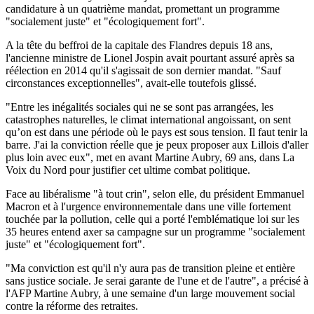
candidature à un quatrième mandat, promettant un programme
"socialement juste" et "écologiquement fort".
A la tête du beffroi de la capitale des Flandres depuis 18 ans,
l'ancienne ministre de Lionel Jospin avait pourtant assuré après sa
réélection en 2014 qu'il s'agissait de son dernier mandat. "Sauf
circonstances exceptionnelles", avait-elle toutefois glissé.
"Entre les inégalités sociales qui ne se sont pas arrangées, les
catastrophes naturelles, le climat international angoissant, on sent
qu’on est dans une période où le pays est sous tension. Il faut tenir la
barre. J'ai la conviction réelle que je peux proposer aux Lillois d'aller
plus loin avec eux", met en avant Martine Aubry, 69 ans, dans La
Voix du Nord pour justifier cet ultime combat politique.
Face au libéralisme "à tout crin", selon elle, du président Emmanuel
Macron et à l'urgence environnementale dans une ville fortement
touchée par la pollution, celle qui a porté l'emblématique loi sur les
35 heures entend axer sa campagne sur un programme "socialement
juste" et "écologiquement fort".
"Ma conviction est qu'il n'y aura pas de transition pleine et entière
sans justice sociale. Je serai garante de l'une et de l'autre", a précisé à
l'AFP Martine Aubry, à une semaine d'un large mouvement social
contre la réforme des retraites.