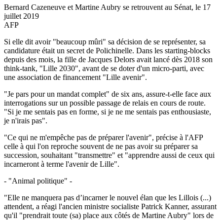
Bernard Cazeneuve et Martine Aubry se retrouvent au Sénat, le 17
juillet 2019
AFP
Si elle dit avoir "beaucoup mûri" sa décision de se représenter, sa
candidature était un secret de Polichinelle. Dans les starting-blocks
depuis des mois, la fille de Jacques Delors avait lancé dès 2018 son
think-tank, "Lille 2030", avant de se doter d'un micro-parti, avec
une association de financement "Lille avenir".
"Je pars pour un mandat complet" de six ans, assure-t-elle face aux
interrogations sur un possible passage de relais en cours de route.
"Si je me sentais pas en forme, si je ne me sentais pas enthousiaste,
je n'irais pas".
"Ce qui ne m'empêche pas de préparer l'avenir", précise à l'AFP
celle à qui l'on reproche souvent de ne pas avoir su préparer sa
succession, souhaitant "transmettre" et "apprendre aussi de ceux qui
incarneront à terme l'avenir de Lille".
- "Animal politique" -
"Elle ne manquera pas d’incarner le nouvel élan que les Lillois (...)
attendent, a réagi l'ancien ministre socialiste Patrick Kanner, assurant
qu'il "prendrait toute (sa) place aux côtés de Martine Aubry" lors de