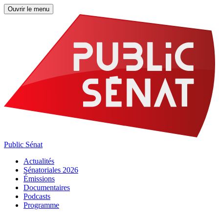
Ouvrir le menu
Public Sénat
Actualités
Sénatoriales 2026
Émissions
Documentaires
Podcasts
Programme