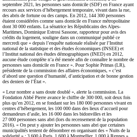
septembre 2021, les personnes sans domicile (SDF) en France ayant
recours aux services d’hébergement temporaire, vivant dans la rue,
des abris de fortune ou des camps. En 2012, 144 300 personnes
étaient considérées comme sans domicile en France métropolitaine
dont 30 000 enfants. La sénatrice les Républicains des Alpes-
Maritimes, Dominique Estrosi Sassone, rapporteur pour avis des
crédits du logement, souligne dans un communiqué publié ce
mercredi que « depuis l’enquête nationale réalisée par l’Institut
national de la statistique et des études économiques (INSEE) et
l’Institut national des études démographiques (INED) en 2012,
aucune étude complète n’a été menée afin de connaître le nombre de
personnes sans domicile en France ». Pour Sophie Primas (LR),
présidente de la commission des affaires économiques, « c’est
d’abord une question d’humanité, d’anticipation et de bonne gestion
des deniers de l’État ».
« Leur nombre a sans doute doublé », alerte la commission. La
Fondation Abbé Pierre avance le chiffre de 300 000, soit deux fois
plus qu’en 2012, en se fondant sur les 180 000 personnes vivant en
centres d’hébergement, les 100 000 dans des lieux d’accueil pour
demandeurs d’asile, les 16 000 dans les bidonvilles et les
27 000 personnes sans abri (lors du recensement de la population
2016). « On peut y ajouter les personnes sans abri que certaines
municipalités tentent de dénombrer en organisant des « Nuits de la
solidarité » : 3 600 à Paris, 1 600 à Montpellier, 1 000 à Rennes »,