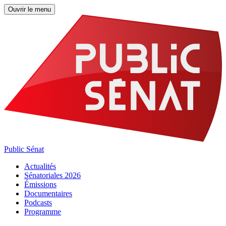
Ouvrir le menu
Public Sénat
Actualités
Sénatoriales 2026
Émissions
Documentaires
Podcasts
Programme