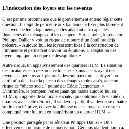
L’indexation des loyers sur les revenus
C’est par une ordonnance que le gouvernement entend régler cette
question. Il s’agit de permettre aux bailleurs de fixer plus librement
les loyers de leurs logements, en les adaptant aux capacités
financières des ménages qui les occupent. Sur ce point, le sénateur
Philippe Dallier y voit un risque de rupture d’un équilibre déjà
précaire. « Aujourd’hui, les loyers sont fixés à la construction de
l’immeuble et permettent d’avoir un équilibre. L’adaptation des
loyers implique un risque de déséquilibre. »
Autre risque, un appauvrissement des quartiers HLM. La situation
des locataires sera réexaminée tous les six ans : ceux ayant des
revenus supérieurs aux plafonds devront payer un “surloyer” ou
partir afin de laisser la place à des ménages moins aisés, avec un
risque de “ghetto social” pointé par Eddie Jacquemart. «
L’infirmière, le pompier, l’enseignant qui habite aujourd’hui en
HLM, qui apporte de la mixité sociale, qui contribue à la vitalité du
quartier, avec cette réforme, il va devoir partir, il va devoir se rabattre
sur le marché privé, et avec la faiblesse de ces moyens, ça restera
compliqué pour lui, tout en paupérisant un quartier HLM. »
Une position partagée par le sénateur Philippe Dallier « On a
effectivement un risque de paupérisation. Certains plaident pour ça,