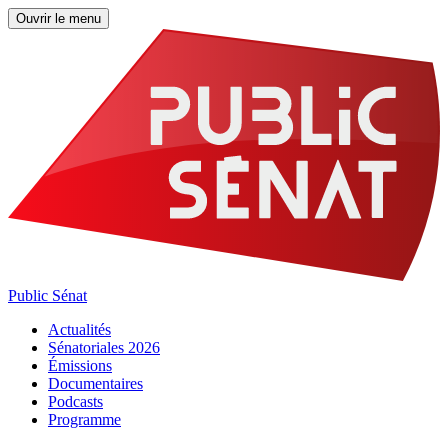
Ouvrir le menu
Public Sénat
Actualités
Sénatoriales 2026
Émissions
Documentaires
Podcasts
Programme