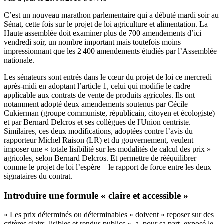
C’est un nouveau marathon parlementaire qui a débuté mardi soir au
Sénat, cette fois sur le
projet de loi agriculture et alimentation
. La
Haute assemblée doit examiner plus de 700 amendements d’ici
vendredi soir, un nombre important mais toutefois moins
impressionnant que les 2 400 amendements étudiés par l’Assemblée
nationale.
Les sénateurs sont entrés dans le cœur du projet de loi ce mercredi
après-midi en adoptant l’article 1, celui qui modifie le cadre
applicable aux contrats de vente de produits agricoles. Ils ont
notamment adopté deux amendements soutenus
par Cécile
Cukierman
(groupe communiste, républicain, citoyen et écologiste)
et
par Bernard Delcros et ses collègues de l'Union centriste
.
Similaires, ces deux modifications, adoptées contre l’avis du
rapporteur Michel Raison (LR) et du gouvernement, veulent
imposer une « totale lisibilité sur les modalités de calcul des prix »
agricoles, selon Bernard Delcros. Et permettre de rééquilibrer –
comme le projet de loi l’espère – le rapport de force entre les deux
signataires du contrat.
Introduire une formule « claire et accessible »
« Les prix déterminés ou déterminables » doivent « reposer sur des
critères clairs, lisibles et rendus publics », a, pour sa part, exposé le