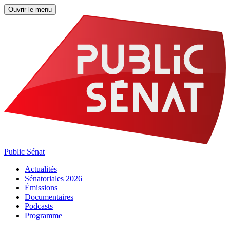
Ouvrir le menu
Public Sénat
Actualités
Sénatoriales 2026
Émissions
Documentaires
Podcasts
Programme