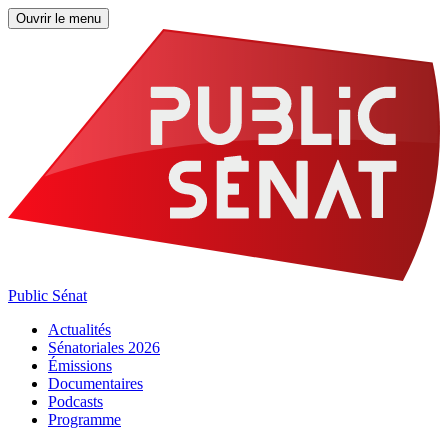
Ouvrir le menu
Public Sénat
Actualités
Sénatoriales 2026
Émissions
Documentaires
Podcasts
Programme