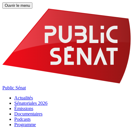
Ouvrir le menu
Public Sénat
Actualités
Sénatoriales 2026
Émissions
Documentaires
Podcasts
Programme