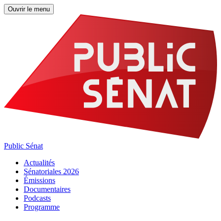
Ouvrir le menu
Public Sénat
Actualités
Sénatoriales 2026
Émissions
Documentaires
Podcasts
Programme