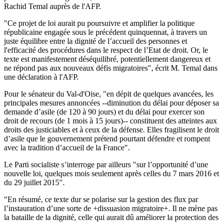
Rachid Temal auprès de l'AFP.
"Ce projet de loi aurait pu poursuivre et amplifier la politique
républicaine engagée sous le précédent quinquennat, à travers un
juste équilibre entre la dignité de l’accueil des personnes et
l'efficacité des procédures dans le respect de l’Etat de droit. Or, le
texte est manifestement déséquilibré, potentiellement dangereux et
ne répond pas aux nouveaux défis migratoires", écrit M. Temal dans
une déclaration à l'AFP.
Pour le sénateur du Val-d'Oise, "en dépit de quelques avancées, les
principales mesures annoncées --diminution du délai pour déposer sa
demande d’asile (de 120 à 90 jours) et du délai pour exercer son
droit de recours (de 1 mois à 15 jours)-- constituent des atteintes aux
droits des justiciables et à ceux de la défense. Elles fragilisent le droit
d’asile que le gouvernement prétend pourtant défendre et rompent
avec la tradition d’accueil de la France".
Le Parti socialiste s’interroge par ailleurs "sur l’opportunité d’une
nouvelle loi, quelques mois seulement après celles du 7 mars 2016 et
du 29 juillet 2015".
"En résumé, ce texte dur se polarise sur la gestion des flux par
l’instauration d’une sorte de +dissuasion migratoire+. Il ne mène pas
la bataille de la dignité, celle qui aurait dû améliorer la protection des