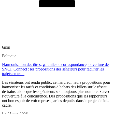
6min
Politique
Harmonisation des titres, garantie de correspondance, ouverture de
SNCF Connect : les propositions des sénateurs pour faciliter les
trajets en train
Les sénateurs ont rendu public, ce mercredi, leurs propositions pour
harmoniser les tarifs et conditions d’achats des billets sur le réseau
de trains, alors que les opérateurs sont toujours plus nombreux avec
l’ouverture à la concurrence. Des propositions que les rapporteurs
ont bon espoir de voir reprises par les députés dans le projet de loi-
cadre.
Le
25 juin 2026