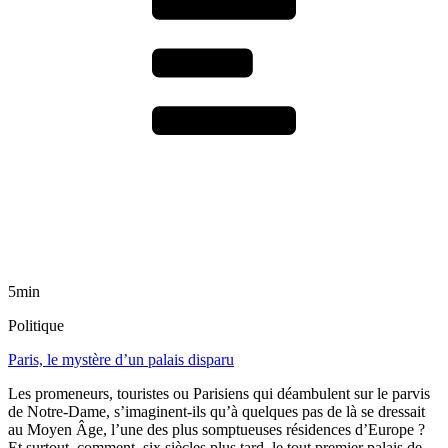
5min
Politique
Paris, le mystère d’un palais disparu
Les promeneurs, touristes ou Parisiens qui déambulent sur le parvis
de Notre-Dame, s’imaginent-ils qu’à quelques pas de là se dressait
au Moyen Âge, l’une des plus somptueuses résidences d’Europe ?
Et surtout, comment, six siècles plus tard, le tout premier palais de