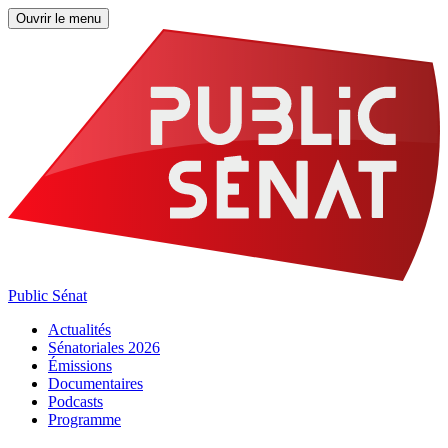
Ouvrir le menu
Public Sénat
Actualités
Sénatoriales 2026
Émissions
Documentaires
Podcasts
Programme