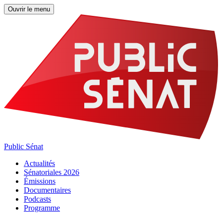
Ouvrir le menu
Public Sénat
Actualités
Sénatoriales 2026
Émissions
Documentaires
Podcasts
Programme