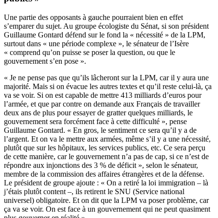
Une partie des opposants à gauche pourraient bien en effet
s’emparer du sujet. Au groupe écologiste du Sénat, si son président
Guillaume Gontard défend sur le fond la « nécessité » de la LPM,
surtout dans « une période complexe », le sénateur de l’Isère
« comprend qu’on puisse se poser la question, ou que le
gouvernement s’en pose ».
« Je ne pense pas que qu’ils lâcheront sur la LPM, car il y aura une
majorité. Mais si on évacue les autres textes et qu’il reste celui-là, ça
va se voir. Si on est capable de mettre 413 milliards d’euros pour
l’armée, et que par contre on demande aux Français de travailler
deux ans de plus pour essayer de gratter quelques milliards, le
gouvernement sera forcément face à cette difficulté », pense
Guillaume Gontard. « En gros, le sentiment ce sera qu’il y a de
l’argent. Et on va le mettre aux armées, même s’il y a une nécessité,
plutôt que sur les hôpitaux, les services publics, etc. Ce sera perçu
de cette manière, car le gouvernement n’a pas de cap, si ce n’est de
répondre aux injonctions des 3 % de déficit », selon le sénateur,
membre de la commission des affaires étrangères et de la défense.
Le président de groupe ajoute : « On a retiré la loi immigration – là
j’étais plutôt content –, ils retirent le SNU (Service national
universel) obligatoire. Et on dit que la LPM va poser problème, car
ça va se voir. On est face à un gouvernement qui ne peut quasiment
plus gouverner en réalité ».