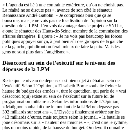
« L’agenda est lié à une contrainte extérieure, qu’on ne choisit pas.
La réalité ne se discute pas », avance de son côté le sénateur
Renaissance André Gattolin. « Je comprends bien que ça se
bouscule, mais je ne vois pas de focalisation de l’opinion sur la
question de la LPM. J’en vois davantage dans le projet de SNU »,
ajoute le sénateur des Hauts-de-Seine, membre de la commission des
affaires étrangères. Il ajoute : « Je ne vois pas beaucoup les forces
politiques appuyer sur ça, à part bien sûr des groupes de la gauche
de la gauche, qui diront on ferait mieux de faire la paix. Mais les
gens ne sont plus dans l’angélisme ».
Désaccord au sein de l’exécutif sur le niveau des
dépenses de la LPM
Reste que le niveau de dépenses est bien sujet à débat au sein de
l’exécutif. Selon
L’Opinion
, « Elisabeth Borne souhaite freiner la
hausse du budget des armées », titre le quotidien, qui parle de « vrai
désaccord (qui) existe au sein de l’exécutif sur la future loi de
programmation militaire ». Selon les informations de L’Opinion,
« Matignon souhaitait que le montant de la LPM ne dépasse pas
392 milliards sur sept ans ». L’Elysée a finalement arbitré sur les
413 milliards d’euros, mais toujours selon le journal, « la bataille se
joue désormais sur la « hauteur des marches » », c’est dire le rythme,
plus ou moins rapide, de la hausse du budget. On devrait connaître