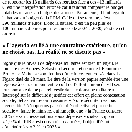
de rapporter les 13 milliards des retraites face à ces 413 milliards.
C’est une interprétation erronée car il faudrait comparer le budget
total des retraites au budget des armées. Par ailleurs, il faut regarder
la hausse du budget de la LPM. Celle qui se termine, c’est
296 milliards d’euros. Donc la hausse, c’est un peu plus de
100 milliards d’euros pour les années de 2024 à 2030, c’est de cet
ordre ».
« L’agenda est lié à une contrainte extérieure, qu’on
ne choisit pas. La réalité ne se discute pas »
Signe que le niveau de dépenses militaires est bien un enjeu, le
ministre des Armées, Sébastien Lecornu, et celui de l’Economie,
Bruno Le Maire, se sont fendus d’une interview croisée dans
Le
Figaro
daté du 28 mars. Le titre de la version papier semble être une
réponse à ceux qui pointent le coût de l’effort annoncé : « Il serait
irresponsable de ne pas réinvestir dans le domaine militaire ».
Interrogé sur la difficulté à justifier cet effort en pleine contestation
sociale, Sébastien Lecornu assume. « Notre sécurité n’est pas
négociable ! N’opposons pas sécurité collective et protection
sociale », lance le ministre, qui rappelle que « la France consacre
30 % de sa richesse nationale aux dépenses sociales », quand
« 1,9 % du PIB » est consacré aux armées, l’objectif étant
d’atteindre les « 2 % en 2025 ».