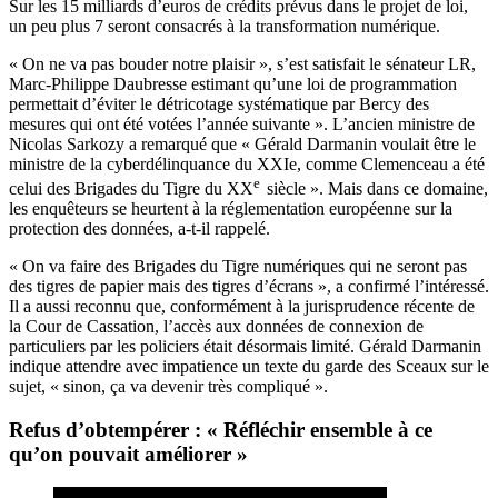
Sur les 15 milliards d’euros de crédits prévus dans le projet de loi,
un peu plus 7 seront consacrés à la transformation numérique.
« On ne va pas bouder notre plaisir », s’est satisfait le sénateur LR,
Marc-Philippe Daubresse estimant qu’une loi de programmation
permettait d’éviter le détricotage systématique par Bercy des
mesures qui ont été votées l’année suivante ». L’ancien ministre de
Nicolas Sarkozy a remarqué que « Gérald Darmanin voulait être le
ministre de la cyberdélinquance du XXIe, comme Clemenceau a été
e
celui des Brigades du Tigre du XX
siècle ». Mais dans ce domaine,
les enquêteurs se heurtent à la réglementation européenne sur la
protection des données, a-t-il rappelé.
« On va faire des Brigades du Tigre numériques qui ne seront pas
des tigres de papier mais des tigres d’écrans », a confirmé l’intéressé.
Il a aussi reconnu que, conformément à la jurisprudence récente de
la Cour de Cassation, l’accès aux données de connexion de
particuliers par les policiers était désormais limité. Gérald Darmanin
indique attendre avec impatience un texte du garde des Sceaux sur le
sujet, « sinon, ça va devenir très compliqué ».
Refus d’obtempérer : « Réfléchir ensemble à ce
qu’on pouvait améliorer »