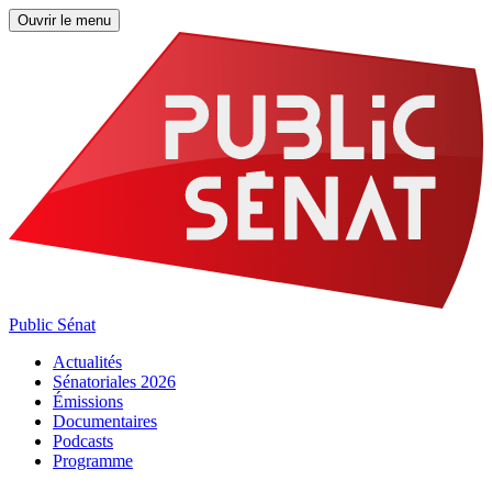
Ouvrir le menu
Public Sénat
Actualités
Sénatoriales 2026
Émissions
Documentaires
Podcasts
Programme