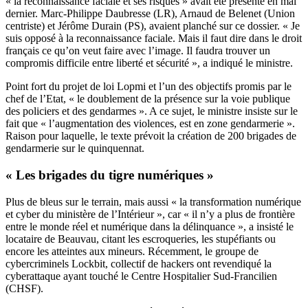
« la reconnaissance faciale et ses risques » avait été présenté en mai
dernier.
Marc-Philippe Daubresse (LR), Arnaud de Belenet (Union
centriste) et Jérôme Durain (PS), avaient planché sur ce dossier
. « Je
suis opposé à la reconnaissance faciale. Mais il faut dire dans le droit
français ce qu’on veut faire avec l’image. Il faudra trouver un
compromis difficile entre liberté et sécurité », a indiqué le ministre.
Point fort du projet de loi Lopmi et
l’un des objectifs promis par le
chef de l’Etat,
« le doublement de la présence sur la voie publique
des policiers et des gendarmes ». A ce sujet, le ministre insiste sur le
fait que « l’augmentation des violences, est en zone gendarmerie ».
Raison pour laquelle, le texte prévoit la création de 200 brigades de
gendarmerie sur le quinquennat.
« Les brigades du tigre numériques »
Plus de bleus sur le terrain, mais aussi « la transformation numérique
et cyber du ministère de l’Intérieur », car « il n’y a plus de frontière
entre le monde réel et numérique dans la délinquance », a insisté le
locataire de Beauvau, citant les escroqueries, les stupéfiants ou
encore les atteintes aux mineurs. Récemment,
le groupe de
cybercriminels Lockbit, collectif de hackers ont revendiqué la
cyberattaque ayant touché
le Centre Hospitalier Sud-Francilien
(CHSF).