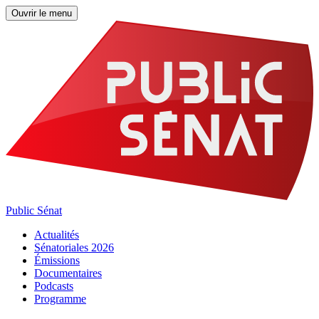
Ouvrir le menu
Public Sénat
Actualités
Sénatoriales 2026
Émissions
Documentaires
Podcasts
Programme