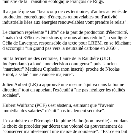
ministre de la Transition écologique François de Rugy.
Il a ajouté que sur "beaucoup de ces territoires, d'autres activités de
production énergétique, d'énergies renouvelables ou d'activité
industrielle liées aux énergies renouvelables vont prendre le relais".
Le charbon représente "1,8%" de la part de production d'électricité,
"mais c'est 35% des émissions que nous allons réduire", a souligné
Célia de Lavergne, responsable du texte pour LREM, en se félicitant
d'accomplir "un grand pas vers la neutralité carbone en 2050".
Sur la fermeture des centrales, Laure de la Raudière (UDI-
Indépendants) a loué "une décision courageuse" puis l'ancien
"marcheur" Matthieu Orphelin (non inscrit), proche de Nicolas
Hulot, a salué "une avancée majeure".
Julien Aubert (LR) a approuvé une mesure "qui va dans la bonne
direction" tout en appelant l'exécutif à "ne pas négliger les réalités
sociales".
Hubert Wulfranc (PCF) s'est abstenu, estimant que "l'avenir
immédiat des salariés" n'était "pas totalement sécurisé".
L'ex-ministre de l'Ecologie Delphine Batho (non inscrite) a vu dans
le choix de procéder par décret une volonté du gouvernement de
"conserver manifestement une marge de souplesse". "Est-ce en fait