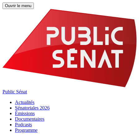
Ouvrir le menu
Public Sénat
Actualités
Sénatoriales 2026
Émissions
Documentaires
Podcasts
Programme