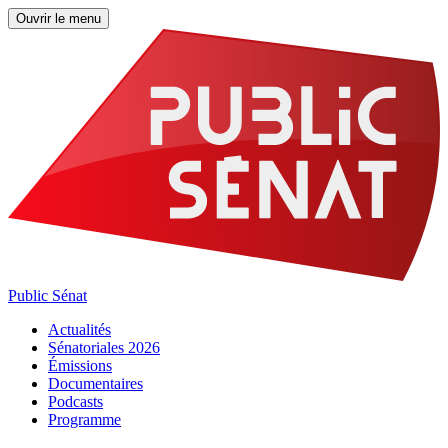
Ouvrir le menu
Public Sénat
Actualités
Sénatoriales 2026
Émissions
Documentaires
Podcasts
Programme