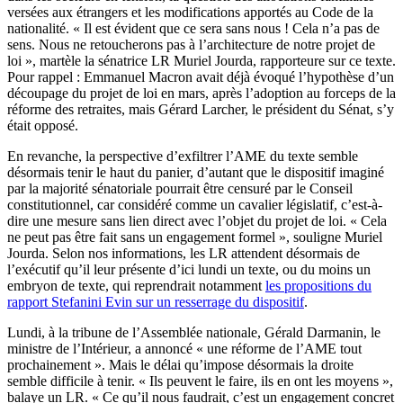
versées aux étrangers et les modifications apportés au Code de la
nationalité. « Il est évident que ce sera sans nous ! Cela n’a pas de
sens. Nous ne retoucherons pas à l’architecture de notre projet de
loi », martèle la sénatrice LR Muriel Jourda, rapporteure sur ce texte.
Pour rappel : Emmanuel Macron avait déjà évoqué l’hypothèse d’un
découpage du projet de loi en mars, après l’adoption au forceps de la
réforme des retraites, mais Gérard Larcher, le président du Sénat, s’y
était opposé.
En revanche, la perspective d’exfiltrer l’AME du texte semble
désormais tenir le haut du panier, d’autant que le dispositif imaginé
par la majorité sénatoriale pourrait être censuré par le Conseil
constitutionnel, car considéré comme un cavalier législatif, c’est-à-
dire une mesure sans lien direct avec l’objet du projet de loi. « Cela
ne peut pas être fait sans un engagement formel », souligne Muriel
Jourda. Selon nos informations, les LR attendent désormais de
l’exécutif qu’il leur présente d’ici lundi un texte, ou du moins un
embryon de texte, qui reprendrait notamment
les propositions du
rapport Stefanini Evin sur un resserrage du dispositif
.
Lundi, à la tribune de l’Assemblée nationale, Gérald Darmanin, le
ministre de l’Intérieur, a annoncé « une réforme de l’AME tout
prochainement ». Mais le délai qu’impose désormais la droite
semble difficile à tenir. « Ils peuvent le faire, ils en ont les moyens »,
balaye un LR. « Ce qu’il nous faudrait, c’est un engagement concret