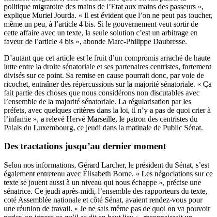
politique migratoire des mains de l’Etat aux mains des passeurs »,
explique Muriel Jourda. « Il est évident que l’on ne peut pas toucher,
même un peu, à l’article 4 bis. Si le gouvernement veut sortir de
cette affaire avec un texte, la seule solution c’est un arbitrage en
faveur de l’article 4 bis », abonde Marc-Philippe Daubresse.
D’autant que cet article est le fruit d’un compromis arraché de haute
lutte entre la droite sénatoriale et ses partenaires centristes, fortement
divisés sur ce point. Sa remise en cause pourrait donc, par voie de
ricochet, entraîner des répercussions sur la majorité sénatoriale. « Ça
fait partie des choses que nous considérons non discutables avec
l’ensemble de la majorité sénatoriale. La régularisation par les
préfets, avec quelques critères dans la loi, il n’y a pas de quoi crier à
l’infamie », a relevé Hervé Marseille, le patron des centristes du
Palais du Luxembourg, ce jeudi dans la matinale de Public Sénat.
Des tractations jusqu’au dernier moment
Selon nos informations, Gérard Larcher, le président du Sénat, s’est
également entretenu avec Élisabeth Borne. « Les négociations sur ce
texte se jouent aussi à un niveau qui nous échappe », précise une
sénatrice. Ce jeudi après-midi, l’ensemble des rapporteurs du texte,
coté Assemblée nationale et côté Sénat, avaient rendez-vous pour
une réunion de travail. « Je ne sais même pas de quoi on va pouvoir