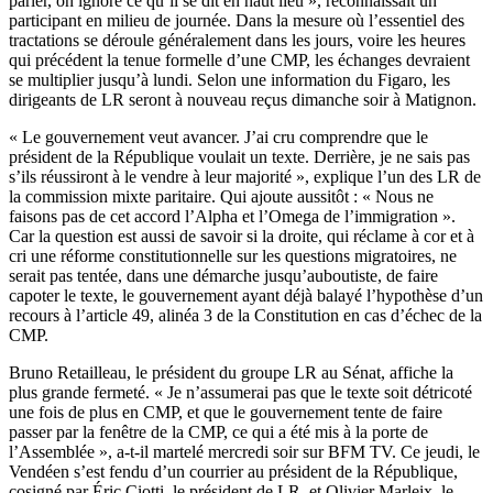
parler, on ignore ce qu’il se dit en haut lieu », reconnaissait un
participant en milieu de journée. Dans la mesure où l’essentiel des
tractations se déroule généralement dans les jours, voire les heures
qui précédent la tenue formelle d’une CMP, les échanges devraient
se multiplier jusqu’à lundi. Selon une information du Figaro, les
dirigeants de LR seront à nouveau reçus dimanche soir à Matignon.
« Le gouvernement veut avancer. J’ai cru comprendre que le
président de la République voulait un texte. Derrière, je ne sais pas
s’ils réussiront à le vendre à leur majorité », explique l’un des LR de
la commission mixte paritaire. Qui ajoute aussitôt : « Nous ne
faisons pas de cet accord l’Alpha et l’Omega de l’immigration ».
Car la question est aussi de savoir si la droite, qui réclame à cor et à
cri une réforme constitutionnelle sur les questions migratoires, ne
serait pas tentée, dans une démarche jusqu’auboutiste, de faire
capoter le texte, le gouvernement ayant déjà balayé l’hypothèse d’un
recours à l’article 49, alinéa 3 de la Constitution en cas d’échec de la
CMP.
Bruno Retailleau, le président du groupe LR au Sénat, affiche la
plus grande fermeté. « Je n’assumerai pas que le texte soit détricoté
une fois de plus en CMP, et que le gouvernement tente de faire
passer par la fenêtre de la CMP, ce qui a été mis à la porte de
l’Assemblée », a-t-il martelé mercredi soir sur BFM TV. Ce jeudi, le
Vendéen s’est fendu d’un courrier au président de la République,
cosigné par Éric Ciotti, le président de LR, et Olivier Marleix, le