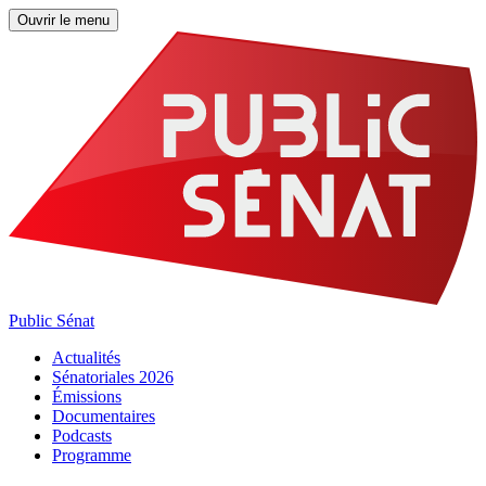
Ouvrir le menu
Public Sénat
Actualités
Sénatoriales 2026
Émissions
Documentaires
Podcasts
Programme