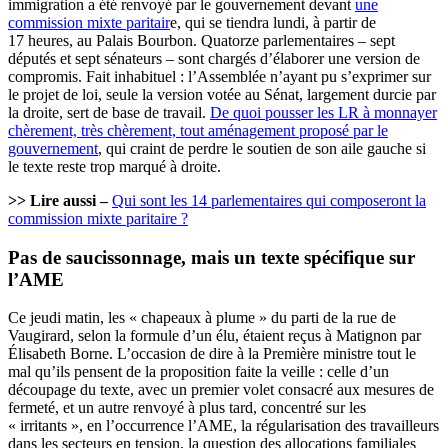
immigration a été renvoyé par le gouvernement devant
une
commission mixte paritair
e, qui se tiendra lundi, à partir de
17 heures, au Palais Bourbon. Quatorze parlementaires – sept
députés et sept sénateurs – sont chargés d’élaborer une version de
compromis. Fait inhabituel : l’Assemblée n’ayant pu s’exprimer sur
le projet de loi, seule la version votée au Sénat, largement durcie par
la droite, sert de base de travail.
De quoi pousser les LR à monnayer
chèrement, très chèrement, tout aménagement proposé par le
gouvernement
, qui craint de perdre le soutien de son aile gauche si
le texte reste trop marqué à droite.
>> Lire aussi –
Qui sont les 14 parlementaires qui composeront la
commission mixte paritaire ?
Pas de saucissonnage, mais un texte spécifique sur
l’AME
Ce jeudi matin, les « chapeaux à plume » du parti de la rue de
Vaugirard, selon la formule d’un élu, étaient reçus à Matignon par
Élisabeth Borne. L’occasion de dire à la Première ministre tout le
mal qu’ils pensent de la proposition faite la veille : celle d’un
découpage du texte, avec un premier volet consacré aux mesures de
fermeté, et un autre renvoyé à plus tard, concentré sur les
« irritants », en l’occurrence l’AME, la régularisation des travailleurs
dans les secteurs en tension, la question des allocations familiales