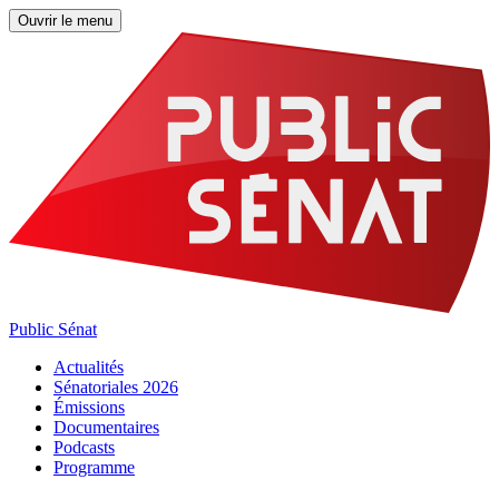
Ouvrir le menu
Public Sénat
Actualités
Sénatoriales 2026
Émissions
Documentaires
Podcasts
Programme