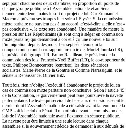
sept pour chacune des deux chambres, en proportion du poids de
chaque groupe politique à l’Assemblée nationale et au Sénat
tiennent entre leurs mains le sort du projet de loi. Car Emmanuel
Macron a prévenu ses troupes hier soir à l’Elysée. Si la commission
mixte paritaire ne parvient pas à un accord, c’est-à-dire si elle n’est «
pas conclusive », le texte sera abandonné. Une manière de mettre la
pression sur Les Républicains (ils sont cinq à siéger en commission
mixte paritaire) qui demandent à cor et à cri une nouvelle loi sur
l’immigration depuis des mois. Les sept sénateurs qui la
composeront seront la co-rapporteure du texte, Muriel Jourda (LR),
le président du groupe LR, Bruno Retailleau, le président de la
commission des lois, François-Noël Buffet (LR), le co-rapporteur du
texte, Philippe Bonnecarrère (centriste), les deux sénatrices
socialistes, Marie-Pierre de la Gontrie et Corinne Narassiguin, et le
sénateur Renaissance, Olivier Bitz.
Toutefois, rien n’oblige l’exécutif à abandonner le projet de loi en
cas de commission mixte paritaire non-conclusive. Selon l’article 45
de la Constitution, le gouvernement peut faire poursuivre la navette
parlementaire. Le texte qui servirait de base aux discussions serait le
dernier dont l’Assemblée nationale a été saisie avant la réunion de la
CMP, soit ici celui du Sénat. Il repartirait devant la commission des
lois de l’Assemblée nationale avant l’examen en séance publique.
La navette peut être limitée à une seule lecture dans chaque
assemblée si le gouvernement décide de demander à aux députés de