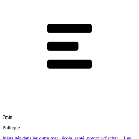
7min
Politique
Inégalités dans les outre-mer : école, santé, pouvoir d’achat… Les