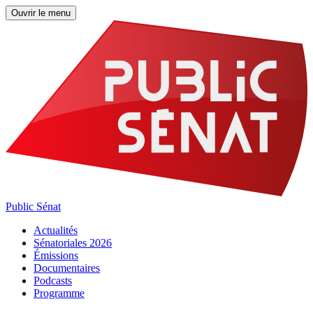
Ouvrir le menu
Public Sénat
Actualités
Sénatoriales 2026
Émissions
Documentaires
Podcasts
Programme