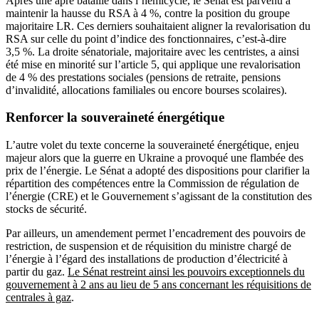
Après une âpre bataille dans l’hémicycle, le Sénat est parvenu à
maintenir la hausse du RSA à 4 %
, contre la position du groupe
majoritaire LR. Ces derniers souhaitaient aligner la revalorisation du
RSA sur celle du point d’indice des fonctionnaires, c’est-à-dire
3,5 %. La droite sénatoriale, majoritaire avec les centristes, a ainsi
été mise en minorité sur l’article 5, qui applique une revalorisation
de 4 % des prestations sociales (pensions de retraite, pensions
d’invalidité, allocations familiales ou encore bourses scolaires).
Renforcer la souveraineté énergétique
L’autre volet du texte concerne la souveraineté énergétique, enjeu
majeur alors que la guerre en Ukraine a provoqué une flambée des
prix de l’énergie. Le Sénat a adopté des dispositions pour clarifier la
répartition des compétences entre la Commission de régulation de
l’énergie (CRE) et le Gouvernement s’agissant de la constitution des
stocks de sécurité.
Par ailleurs, un amendement permet l’encadrement des pouvoirs de
restriction, de suspension et de réquisition du ministre chargé de
l’énergie à l’égard des installations de production d’électricité à
partir du gaz.
Le Sénat restreint ainsi les pouvoirs exceptionnels du
gouvernement à 2 ans au lieu de 5 ans concernant les réquisitions de
centrales à gaz
.