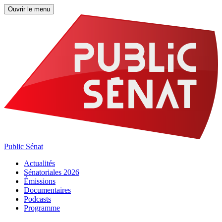
Ouvrir le menu
Public Sénat
Actualités
Sénatoriales 2026
Émissions
Documentaires
Podcasts
Programme