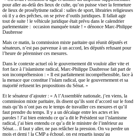
pour aller au-delà des lieux de culte, qu’on puisse viser la fermeture
de lieux de prosélytisme radical : salles de sport, librairies religieuses
où il y a des prêches, on se prive d’outils juridiques. Il fallait agir
tout de suite ! le véhicule juridique était prévu dans le calendrier
parlementaire : occasion manquée totale ! » dénonce Marc-Philippe
Daubresse
Mais ce matin, la commission mixte paritaire qui réunit députés et
sénateurs, n’est pas parvenue à un accord, les députés refusant pour
l’heure de pérenniser ces mesures.
Dans le contexte actuel où le gouvernement dit vouloir aller vite et
fort face à l’islamisme radical, Marc-Philippe Daubresse fait part de
son incompréhension : « Il est parfaitement incompréhensible, face à
la menace que constitue l’islam radical, que le gouvernement et sa
majorité refusent les propositions du Sénat. »
Et le sénateur d’ajouter :
« A l’Assemblée nationale, j’en viens, la
commission mixte paritaire, ils disent qu’ils sont d’accord sur le fond
mais qu’ils n’ont pas eu le temps de travailler ces mesures et qu’il
faut prendre du temps. Il y a un décalage entre les actes et les
paroles ! J’ai bien entendu ce qu’a dit le Président sur
l’islamisme
radica
l, j’ai bien entendu ce qu’a dit le ministre de l’intérieur au
Sénat… il faut y aller, ne pas relâcher la pression. On va perdre un
mois et demi ! la CMP a échoué, on est repartis jusqu’au