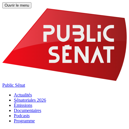
Ouvrir le menu
Public Sénat
Actualités
Sénatoriales 2026
Émissions
Documentaires
Podcasts
Programme