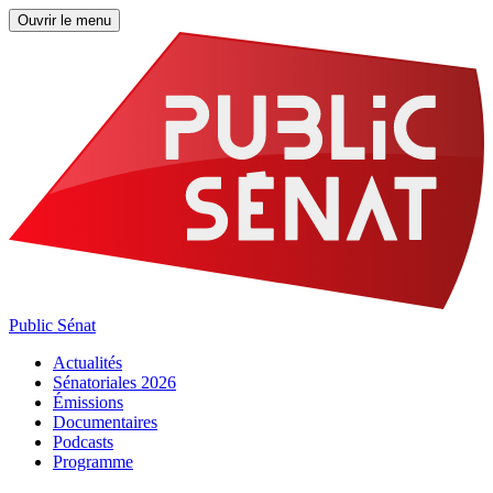
Ouvrir le menu
Public Sénat
Actualités
Sénatoriales 2026
Émissions
Documentaires
Podcasts
Programme