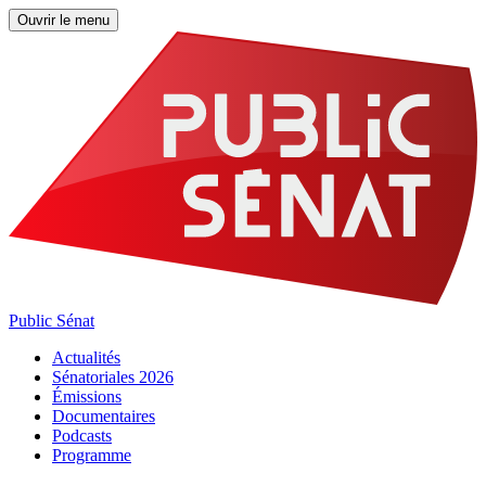
Ouvrir le menu
Public Sénat
Actualités
Sénatoriales 2026
Émissions
Documentaires
Podcasts
Programme