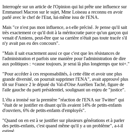
Interrogée sur un article de l'Opinion qui lui prête une influence sur
Emmanuel Macron sur le sujet, Mme Loiseau a reconnu en avoir
parlé avec le chef de l'Etat, lui-même issu de l'ENA.
Mais "ce n'est pas mon influence, a-t-elle précisé. Je pense qu'il sait
très exactement ce qu'il doit à la méritocratie parce qu'un garçon qui
venait d'Amiens, peut-être que sa carrière n'était pas toute tracée s'il
n'y avait pas eu des concours".
"Mais il sait exactement aussi ce que c'est que les résistances de
l'administration et parfois une manière pour l'administration de dire
aux politiques : +cause toujours, je serai là plus longtemps que toi+."
"Pour accéder à ces responsabilités, à cette élite et avoir une plus
grande diversité, on pourrait supprimer l'ENA", avait approuvé plus
tôt sur France 2 le député du Val-d'Oise Aurélien Taché, figure de
l'aile gauche du parti présidentiel, soulignant un enjeu de "justice".
L'élu a ironisé sur la première "réaction de l'ENA sur Twitter" qui
"était de se justifier en disant qu'ils avaient 14% de petits-enfants
d'ouvriers, 6% de petits-enfants d'employés".
"Quand on en est à se justifier sur plusieurs générations et à parler
des petits-enfants, c'est quand même qu'il y a un problème", a-t-il
estimé.