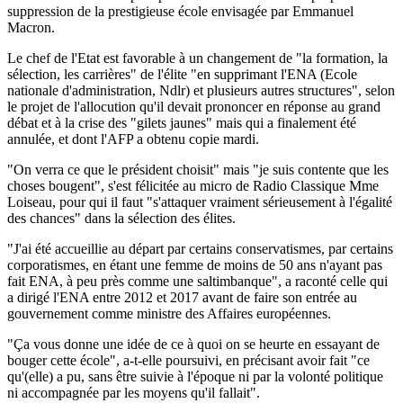
suppression de la prestigieuse école envisagée par Emmanuel
Macron.
Le chef de l'Etat est favorable à un changement de "la formation, la
sélection, les carrières" de l'élite "en supprimant l'ENA (Ecole
nationale d'administration, Ndlr) et plusieurs autres structures", selon
le projet de l'allocution qu'il devait prononcer en réponse au grand
débat et à la crise des "gilets jaunes" mais qui a finalement été
annulée, et dont l'AFP a obtenu copie mardi.
"On verra ce que le président choisit" mais "je suis contente que les
choses bougent", s'est félicitée au micro de Radio Classique Mme
Loiseau, pour qui il faut "s'attaquer vraiment sérieusement à l'égalité
des chances" dans la sélection des élites.
"J'ai été accueillie au départ par certains conservatismes, par certains
corporatismes, en étant une femme de moins de 50 ans n'ayant pas
fait ENA, à peu près comme une saltimbanque", a raconté celle qui
a dirigé l'ENA entre 2012 et 2017 avant de faire son entrée au
gouvernement comme ministre des Affaires européennes.
"Ça vous donne une idée de ce à quoi on se heurte en essayant de
bouger cette école", a-t-elle poursuivi, en précisant avoir fait "ce
qu'(elle) a pu, sans être suivie à l'époque ni par la volonté politique
ni accompagnée par les moyens qu'il fallait".