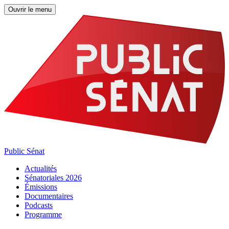
Ouvrir le menu
Public Sénat
Actualités
Sénatoriales 2026
Émissions
Documentaires
Podcasts
Programme