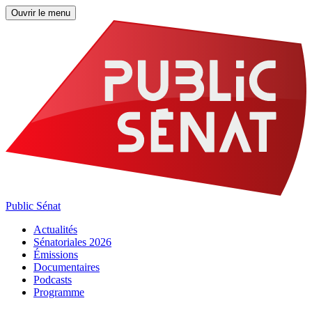
Ouvrir le menu
Public Sénat
Actualités
Sénatoriales 2026
Émissions
Documentaires
Podcasts
Programme