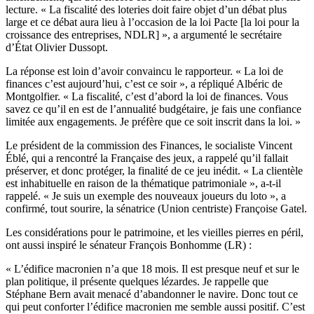
lecture. « La fiscalité des loteries doit faire objet d’un débat plus
large et ce débat aura lieu à l’occasion de la loi Pacte [la loi pour la
croissance des entreprises, NDLR] », a argumenté le secrétaire
d’État Olivier Dussopt.
La réponse est loin d’avoir convaincu le rapporteur. « La loi de
finances c’est aujourd’hui, c’est ce soir », a répliqué Albéric de
Montgolfier. « La fiscalité, c’est d’abord la loi de finances. Vous
savez ce qu’il en est de l’annualité budgétaire, je fais une confiance
limitée aux engagements. Je préfère que ce soit inscrit dans la loi. »
Le président de la commission des Finances, le socialiste Vincent
Éblé, qui a rencontré la Française des jeux, a rappelé qu’il fallait
préserver, et donc protéger, la finalité de ce jeu inédit. « La clientèle
est inhabituelle en raison de la thématique patrimoniale », a-t-il
rappelé. « Je suis un exemple des nouveaux joueurs du loto », a
confirmé, tout sourire, la sénatrice (Union centriste) Françoise Gatel.
Les considérations pour le patrimoine, et les vieilles pierres en péril,
ont aussi inspiré le sénateur François Bonhomme (LR) :
« L’édifice macronien n’a que 18 mois. Il est presque neuf et sur le
plan politique, il présente quelques lézardes. Je rappelle que
Stéphane Bern avait menacé d’abandonner le navire. Donc tout ce
qui peut conforter l’édifice macronien me semble aussi positif. C’est