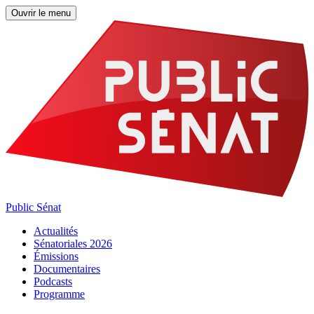
Ouvrir le menu
Public Sénat
Actualités
Sénatoriales 2026
Émissions
Documentaires
Podcasts
Programme