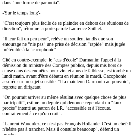
dans "une forme de paranoïa".
-'Sur le temps long'-
"C'est toujours plus facile de se plaindre en dehors des réunions de
direction", rétorque la porte-parole Laurence Sailliet.
"Il leur fait un peu peur", relève un soutien, tandis que son
entourage ne "nie pas" une prise de décision "rapide" mais jugée
préférable à la "cacophonie".
Cité en contre-exemple, le "cas d'école" Darmanin: l'appel à la
démission du ministre des Comptes publics, depuis mis hors de
cause dans des enquêtes pour viol et abus de faiblesse, est tombé un
lundi matin, avant d'être débattu en réunion le mardi. Cacophonie
assurée sur un sujet sensible. "Il a maintenu Darmanin au pouvoir",
regrette un dirigeant.
"On pourrait arriver au même résultat avec quelque chose de plus
participatif", estime un député qui dénonce cependant un "faux
procès" intenté au patron de LR, "accessible et à l'écoute,
contrairement à ce qu'on croit".
"Laurent Wauquiez, ce n'est pas François Hollande. C'est un chef: il
n'hésite pas à trancher. Mais il consulte beaucoup", défend un
proche.