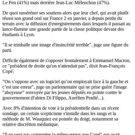
Le Pen (41%) mais derrière Jean-Luc Mélenchon (47%).
De quoi rasséréner ses soutiens alors que leur chef, qui avait plutôt
réussi son grand oral sur France 2 en janvier, a depuis perdu du
terrain avec la diffusion d'enregistrements dans lesquels il passait au
lance-flamme une grande partie de la classe politique devant des
étudiants à Lyon.
"Il se trimballe une image d'insincérité terrible", juge une figure du
parti.
Difficile également de s'opposer frontalement à Emmanuel Macron,
ce "président de droite qu'on n'attendait pas", dixit Jean-François
Copé.
"On s’oppose avec un logiciel qu’on employait face à la gauche et
c’est une erreur", juge un parlementaire qui ne prise guère l'image
"aboyeuse" renvoyée par les jeunes députés en pointe contre le
gouvernement (Fabien Di Filippo, Aurélien Pradié...).
Avec 8% d'intention de vote à la présidentielle dans un récent
sondage, un certain scepticisme s'installe dans les rangs et la
méthode de M. Wauquiez est pointée du doigt, notamment sa
relative discrétion médiatique.
"Il ne veut pas commettre la même erreur que Copé" qui avait