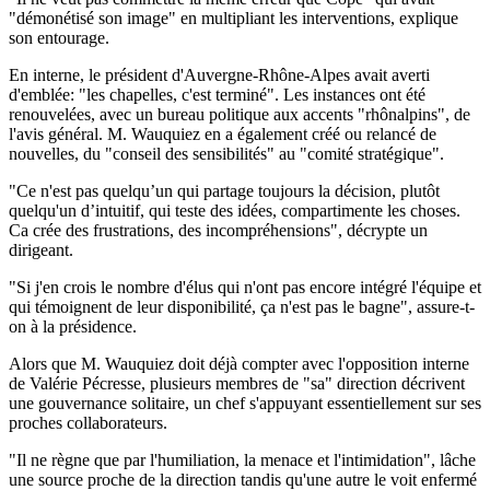
"démonétisé son image" en multipliant les interventions, explique
son entourage.
En interne, le président d'Auvergne-Rhône-Alpes avait averti
d'emblée: "les chapelles, c'est terminé". Les instances ont été
renouvelées, avec un bureau politique aux accents "rhônalpins", de
l'avis général. M. Wauquiez en a également créé ou relancé de
nouvelles, du "conseil des sensibilités" au "comité stratégique".
"Ce n'est pas quelqu’un qui partage toujours la décision, plutôt
quelqu'un d’intuitif, qui teste des idées, compartimente les choses.
Ca crée des frustrations, des incompréhensions", décrypte un
dirigeant.
"Si j'en crois le nombre d'élus qui n'ont pas encore intégré l'équipe et
qui témoignent de leur disponibilité, ça n'est pas le bagne", assure-t-
on à la présidence.
Alors que M. Wauquiez doit déjà compter avec l'opposition interne
de Valérie Pécresse, plusieurs membres de "sa" direction décrivent
une gouvernance solitaire, un chef s'appuyant essentiellement sur ses
proches collaborateurs.
"Il ne règne que par l'humiliation, la menace et l'intimidation", lâche
une source proche de la direction tandis qu'une autre le voit enfermé