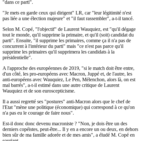
"dans ce parti".
"Je mets en garde ceux qui dirigent" LR, car "leur légitimité n'est
pas liée a une élection majeure" et "il faut rassembler", a-t-il tancé.
Selon M. Copé, "l'objectif" de Laurent Wauquiez, est "qu'il dégage
tout le monde, qu'il supprime la primaire, et qu'il (soit) candidat du
parti". Ensuite, "il supprime les primaires, comme ça il n'a pas de
concurrent à l'intérieur du parti" mais "ce n'est pas parce qu'il
supprime les primaires qu'il supprimera les candidats à la
présidentielle".
A l'approche des européennes de 2019, "si le match doit être entre,
d'un côté, les pro-européens avec Macron, Juppé et, de l'autre, les
anti-européens avec Wauquiez, Le Pen, Mélenchon, alors là, on est
mal barrés", a-t-il estimé dans une autre critique de Laurent
Wauquiez et de son euroscepticisme.
Il a aussi regretté ses "postures" anti-Macron alors que le chef de
l'Etat "mène une politique (économique) qui correspond à ce qu'on
n'a pas eu le courage de faire nous".
Est-il donc donc devenu macroniste ? "Non, je dois être un des
derniers copéistes, peut-être... Il y en a encore un ou deux, en dehors
bien sûr de ma famille adorée et de mes amis", a éludé M. Copé en
souriant.