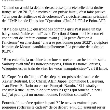
"Quand on a subi la défaite désastreuse qui a été celle de la droite
française" en 2017, "le moins qu'on puisse faire", c'est faire preuve
"d'un peu de résilience et de cohérence", a déclaré l'ancien président
de l'UMP lors de l'émission "Questions d'Info" LCP-Le Point-AFP.
"Il y a des gens (...) qui n'ont pas compris qu'il s'est passé un big
bang considérable en mai" avec l'élection d'Emmanuel Macron et
continuent de "refaire comme avant (...) la petite élection à
l'ancienne" en cherchant "vite à se positionner pour 2022", a déploré
le maire de Meaux, candidat malheureux à la primaire de la droite
(0,3%).
"Bien entendu, la machine à exclure se met en marche tout de suite.
Sarkozy avait viré les non-sarkozystes, Fillon les non-fillonistes,
Wauquiez est en train de virer les +non-wauquiezistes+", a-t-il lancé.
M. Copé s'est dit "inquiet" des départs ou prises de distance de
Xavier Bertrand, Luc Chatel, Alain Juppé, Dominique Bussereau,
Jean-Pierre Raffarin ou encore François Baroin. "Si la stratégie
consiste à dire +surtout, on vire tous les gens qui brillent un peu+
(...) j'ai peur qu'à un moment donné, l'addition soit salée".
Pourrait-il lui-même quitter le parti ? "Je ne vois vraiment pas
pourquoi j'offrirais le cadeau" de ce départ, a-t-il dit, assurant rester