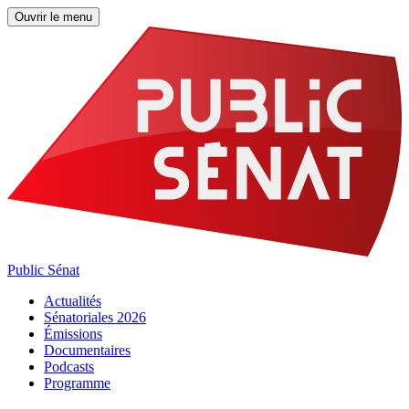
Ouvrir le menu
Public Sénat
Actualités
Sénatoriales 2026
Émissions
Documentaires
Podcasts
Programme