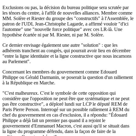
Exclusions ou pas, la décision du bureau politique sera scrutée par
les ténors du centre, à l'affût de nouvelles alliances. Membre comme
MM. Solère et Riester du groupe des "constructifs" à l'Assemblée, le
patron de l'UDI, Jean-Christophe Lagarde, a affirmé vouloir "d'ici
l'automne" une "nouvelle force politique" avec ces LR-là. Une
hypothèse écartée ni par M. Riester, ni par M. Solère.
Ce dernier envisage également une autre "solution" : que les
adhérents tranchent au congrès, qui pourrait avoir lieu en décembre
"entre la ligne identitaire et la ligne constructive que nous incarnons
au Parlement".
Concernant les membres du gouvernement comme Edouard
Philippe ou Gérald Darmanin, se poserait la question d'un ralliement
à la République en Marche.
"C'est malheureux. C'est le symbole de cette opposition qui
considère que l'opposition ne peut être que systématique et ne peut
pas être constructive", a déploré lundi sur LCP le député REM de
Paris Pierre Person. Interrogé sur un possible ralliement à REM du
chef du gouvernement en cas d'exclusion, il a répondu: "Édouard
Philippe a déjà fait un premier pas quand il a rejoint le
gouvernement d'Emmanuel Macron, c'est aussi qu'il se situait dans
la ligne du programme défendu, dans la façon de faire de la