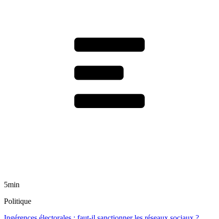
5min
Politique
Ingérences électorales : faut-il sanctionner les réseaux sociaux ?