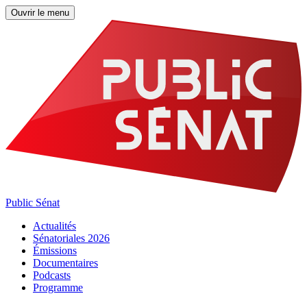
Ouvrir le menu
Public Sénat
Actualités
Sénatoriales 2026
Émissions
Documentaires
Podcasts
Programme