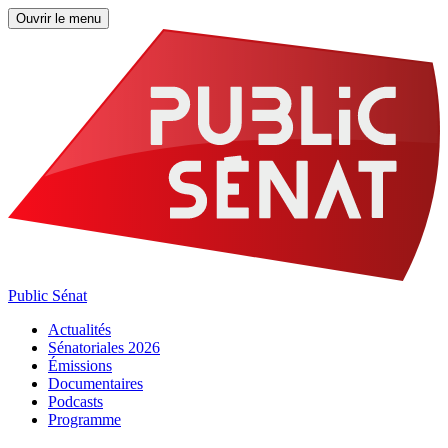
Ouvrir le menu
Public Sénat
Actualités
Sénatoriales 2026
Émissions
Documentaires
Podcasts
Programme