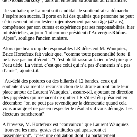
de Nicolas Sarkozy", dans un entretien au Journal du Dimanche.
"Je souhaite que Laurent soit candidat. Je soutiendrai sa démarche.
J’espère son succès. Il porte en lui des qualités que personne ne peut
sérieusement lui contester : rajeunissement par son âge (42 ans),
compétence par son cursus et expérience par ses responsabilités, hier
ministérielles, aujourd’hui comme président d’Auvergne-Rhône-
Alpes", souligne l'ancien ministre.
Alors que beaucoup de responsables LR détestent M. Wauquiez,
Brice Hortefeux fait valoir que, "comme toute personnalité forte, il
ne laisse pas indifférent". "C’est plutôt rassurant: rien n’est pire que
l’eau tiède. La vérité, c’est que celui qui n’a pas d’ennemis n’a pas
d’amis", ajoute-t-il.
"Au-delà des postures ou des billards à 12 bandes, ceux qui
souhaitent vraiment la reconstruction de la droite auront toute leur
place autour de Laurent Wauquiez", assure-t-il, ajoutant en direction
des juppéistes qui menacent de quitter LR s'il est élu président en
décembre: "on ne peut pas revendiquer la démocratie quand cela
vous arrange et ne pas en respecter le résultat s’il vous dérange. Les
électeurs trancheront".
A l'inverse, M. Hortefeux est "convaincu" que Laurent Wauquiez
"trouvera les mots, gestes et attitudes qui apaiseront et
rassembleront", "c’est une obligation dont il a parfaitement