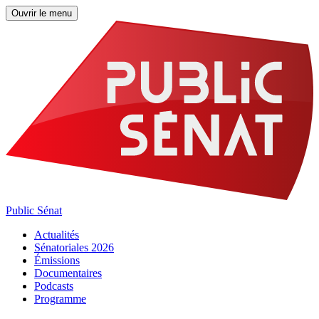
Ouvrir le menu
Public Sénat
Actualités
Sénatoriales 2026
Émissions
Documentaires
Podcasts
Programme