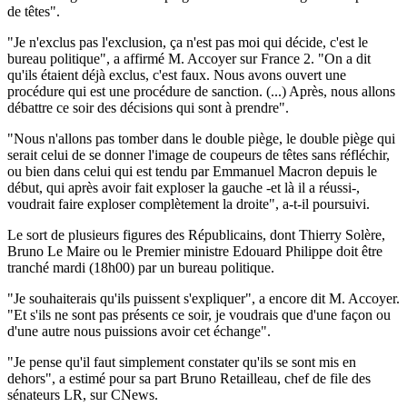
de têtes".
"Je n'exclus pas l'exclusion, ça n'est pas moi qui décide, c'est le
bureau politique", a affirmé M. Accoyer sur France 2. "On a dit
qu'ils étaient déjà exclus, c'est faux. Nous avons ouvert une
procédure qui est une procédure de sanction. (...) Après, nous allons
débattre ce soir des décisions qui sont à prendre".
"Nous n'allons pas tomber dans le double piège, le double piège qui
serait celui de se donner l'image de coupeurs de têtes sans réfléchir,
ou bien dans celui qui est tendu par Emmanuel Macron depuis le
début, qui après avoir fait exploser la gauche -et là il a réussi-,
voudrait faire exploser complètement la droite", a-t-il poursuivi.
Le sort de plusieurs figures des Républicains, dont Thierry Solère,
Bruno Le Maire ou le Premier ministre Edouard Philippe doit être
tranché mardi (18h00) par un bureau politique.
"Je souhaiterais qu'ils puissent s'expliquer", a encore dit M. Accoyer.
"Et s'ils ne sont pas présents ce soir, je voudrais que d'une façon ou
d'une autre nous puissions avoir cet échange".
"Je pense qu'il faut simplement constater qu'ils se sont mis en
dehors", a estimé pour sa part Bruno Retailleau, chef de file des
sénateurs LR, sur CNews.