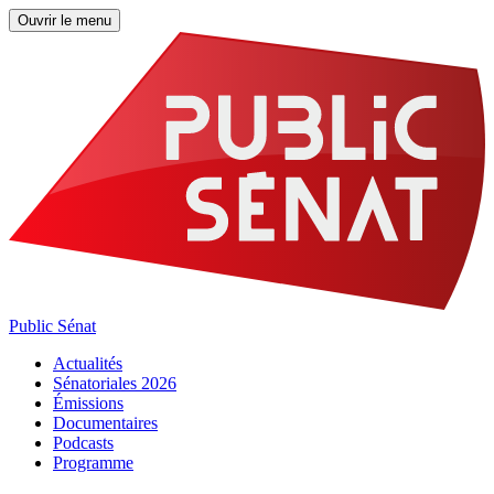
Ouvrir le menu
Public Sénat
Actualités
Sénatoriales 2026
Émissions
Documentaires
Podcasts
Programme