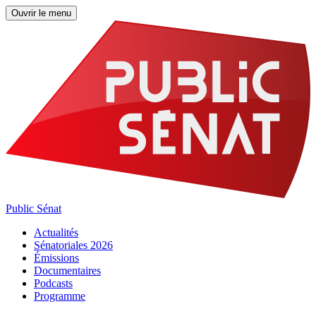
Ouvrir le menu
Public Sénat
Actualités
Sénatoriales 2026
Émissions
Documentaires
Podcasts
Programme