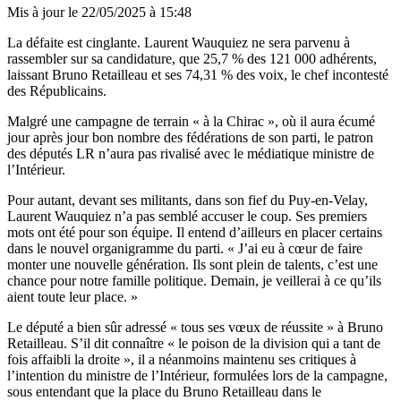
Mis à jour le
22/05/2025 à 15:48
La défaite est cinglante. Laurent Wauquiez ne sera parvenu à
rassembler sur sa candidature, que 25,7 % des 121 000 adhérents,
laissant Bruno Retailleau et ses 74,31 % des voix, le chef incontesté
des Républicains.
Malgré une campagne de terrain « à la Chirac », où il aura écumé
jour après jour bon nombre des fédérations de son parti, le patron
des députés LR n’aura pas rivalisé avec le médiatique ministre de
l’Intérieur.
Pour autant, devant ses militants, dans son fief du Puy-en-Velay,
Laurent Wauquiez n’a pas semblé accuser le coup. Ses premiers
mots ont été pour son équipe. Il entend d’ailleurs en placer certains
dans le nouvel organigramme du parti. « J’ai eu à cœur de faire
monter une nouvelle génération. Ils sont plein de talents, c’est une
chance pour notre famille politique. Demain, je veillerai à ce qu’ils
aient toute leur place. »
Le député a bien sûr adressé « tous ses vœux de réussite » à Bruno
Retailleau. S’il dit connaître « le poison de la division qui a tant de
fois affaibli la droite », il a néanmoins maintenu ses critiques à
l’intention du ministre de l’Intérieur, formulées lors de la campagne,
sous entendant que la place du Bruno Retailleau dans le